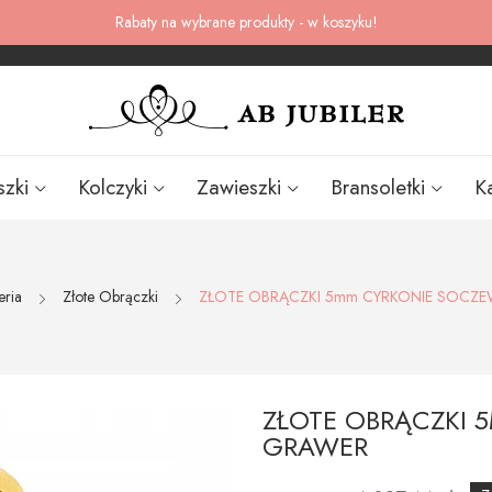
Rabaty na wybrane produkty - w koszyku!
szki
Kolczyki
Zawieszki
Bransoletki
K
eria
Złote Obrączki
ZŁOTE OBRĄCZKI 5mm CYRKONIE SOCZE
ZŁOTE OBRĄCZKI 
GRAWER