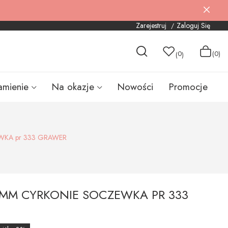
Zarejestruj
Zaloguj Się
0
(0)
(
)
amienie
Na okazje
Nowości
Promocje
WKA pr 333 GRAWER
5MM CYRKONIE SOCZEWKA PR 333