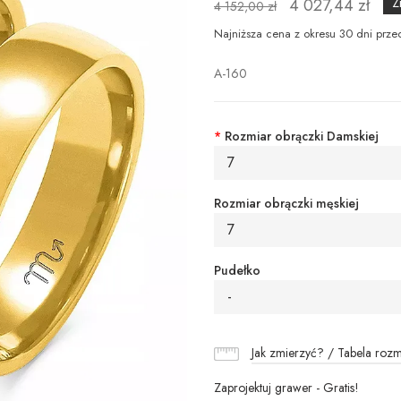
4 027,44 zł
Z
4 152,00 zł
Najniższa cena z okresu 30 dni prze
A-160
*
Rozmiar obrączki Damskiej
7
Rozmiar obrączki męskiej
7
Pudełko
-
Jak zmierzyć? / Tabela roz
Zaprojektuj grawer - Gratis!