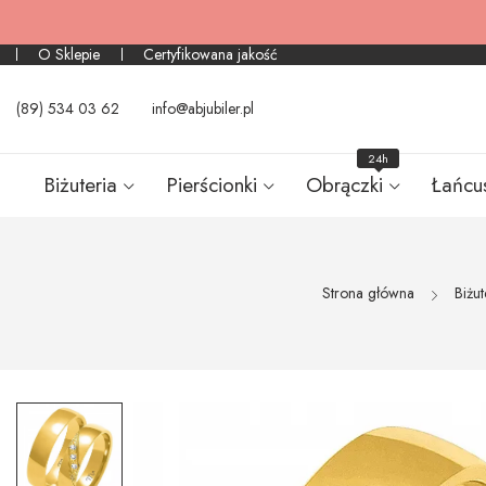
O Sklepie
Certyfikowana jakość
(89) 534 03 62
info@abjubiler.pl
24h
Biżuteria
Pierścionki
Obrączki
Łańcu
Strona główna
Biżut