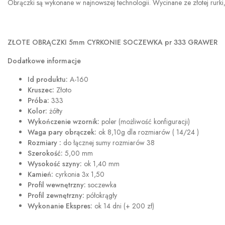
Obrączki są wykonane w najnowszej technologii. Wycinane ze złotej rurki,
ZŁOTE OBRĄCZKI 5mm CYRKONIE SOCZEWKA pr 333 GRAWER
Dodatkowe informacje
Id produktu:
A-160
Kruszec:
Złoto
Próba:
333
Kolor:
żółty
Wykończenie wzornik:
poler (możliwość konfiguracji)
Waga pary obrączek:
ok 8,10g dla rozmiarów ( 14/24 )
Rozmiary :
do łącznej sumy rozmiarów 38
Szerokość:
5,00 mm
Wysokość szyny:
ok 1,40 mm
Kamień:
cyrkonia 3x 1,50
Profil wewnętrzny:
soczewka
Profil zewnętrzny:
półokrągły
Wykonanie Ekspres:
ok 14 dni (+ 200 zł)