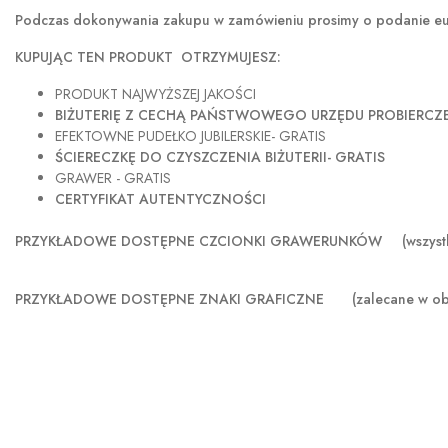
Podczas dokonywania zakupu w
zamówieniu prosimy o podanie eur
KUPUJĄC TEN PRODUKT OTRZYMUJESZ:
PRODUKT NAJWYŻSZEJ JAKOŚCI
BIŻUTERIĘ Z CECHĄ PAŃSTWOWEGO URZĘDU PROBIERC
EFEKTOWNE PUDEŁKO JUBILERSKIE- GRATIS
ŚCIERECZKĘ DO CZYSZCZENIA BIŻUTERII- GRATIS
GRAWER - GRATIS
CERTYFIKAT AUTENTYCZNOŚCI
PRZYKŁADOWE DOSTĘPNE CZCIONKI GRAWERUNKÓW (wszystkie s
PRZYKŁADOWE DOSTĘPNE ZNAKI GRAFICZNE
(zalecane w o