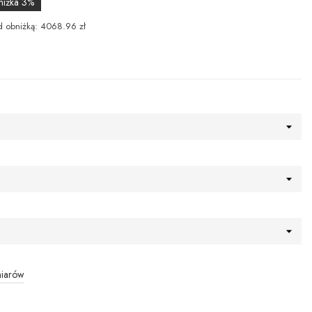
niżka 3%
d obniżką: 4068.96 zł
miarów