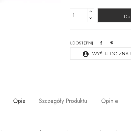
Do
UDOSTĘPNIJ
account_circle
WYŚLIJ DO ZN
Opis
Szczegóły Produktu
Opinie