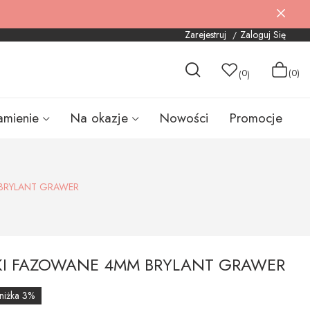
Zarejestruj
Zaloguj Się
0
(0)
(
)
amienie
Na okazje
Nowości
Promocje
 BRYLANT GRAWER
KI FAZOWANE 4MM BRYLANT GRAWER
niżka 3%