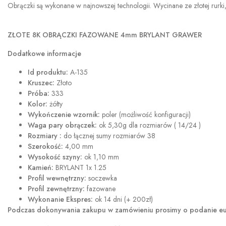
Obrączki są wykonane w najnowszej technologii. Wycinane ze złotej rurki,
ZŁOTE 8K OBRĄCZKI FAZOWANE 4mm BRYLANT GRAWER
Dodatkowe informacje
Id produktu:
A-135
Kruszec:
Złoto
Próba:
333
Kolor:
żółty
Wykończenie wzornik:
poler (możliwość konfiguracji)
Waga pary obrączek:
ok 5,30g dla rozmiarów ( 14/24 )
Rozmiary :
do łącznej sumy rozmiarów 38
Szerokość:
4,00 mm
Wysokość szyny:
ok 1,10 mm
Kamień:
BRYLANT 1x 1.25
Profil wewnętrzny:
soczewka
Profil zewnętrzny:
fazowane
Wykonanie Ekspres:
ok 14 dni (+ 200zł)
Podczas dokonywania zakupu w
zamówieniu prosimy o podanie eur