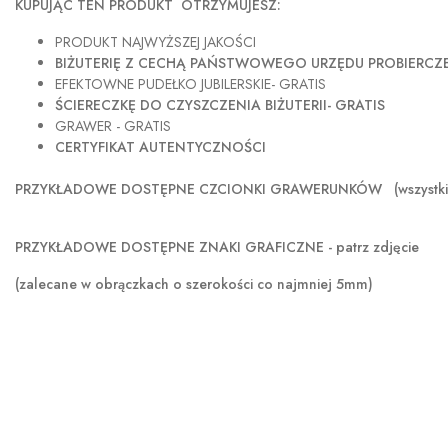
KUPUJĄC TEN PRODUKT OTRZYMUJESZ:
PRODUKT NAJWYŻSZEJ JAKOŚCI
BIŻUTERIĘ Z CECHĄ PAŃSTWOWEGO URZĘDU PROBIERC
EFEKTOWNE PUDEŁKO JUBILERSKIE- GRATIS
ŚCIERECZKĘ DO CZYSZCZENIA BIŻUTERII- GRATIS
GRAWER - GRATIS
CERTYFIKAT AUTENTYCZNOŚCI
PRZYKŁADOWE DOSTĘPNE CZCIONKI GRAWERUNKÓW (wszystkie szer
PRZYKŁADOWE DOSTĘPNE ZNAKI GRAFICZNE - patrz zdjęcie
(zalecane w obrączkach o szerokości co najmniej 5mm)