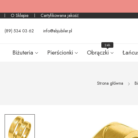
O Sklepie
Certyfikowana jakość
(89) 534 03 62
info@abjubiler.pl
24h
Biżuteria
Pierścionki
Obrączki
Łańcu
Strona główna
Bi