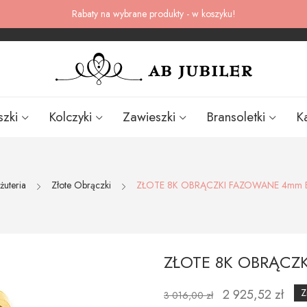
Rabaty na wybrane produkty - w koszyku!
szki
Kolczyki
Zawieszki
Bransoletki
K
żuteria
Złote Obrączki
ZŁOTE 8K OBRĄCZKI FAZOWANE 4mm
ZŁOTE 8K OBRĄCZ
2 925,52 zł
Z
3 016,00 zł