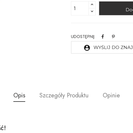
Do
UDOSTĘPNIJ
account_circle
WYŚLIJ DO ZN
Opis
Szczegóły Produktu
Opinie
ć!