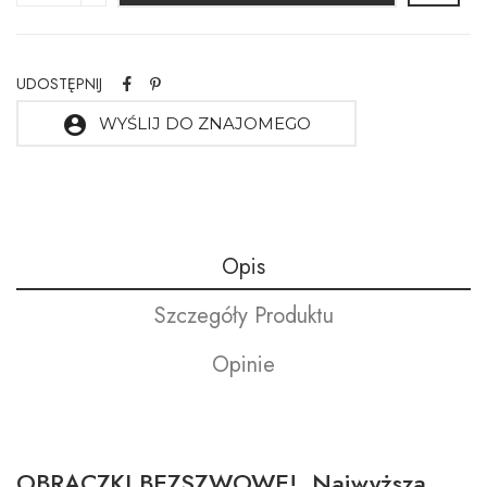
UDOSTĘPNIJ
account_circle
WYŚLIJ DO ZNAJOMEGO
Opis
Szczegóły Produktu
Opinie
OBRĄCZKI BEZSZWOWE! Najwyższa