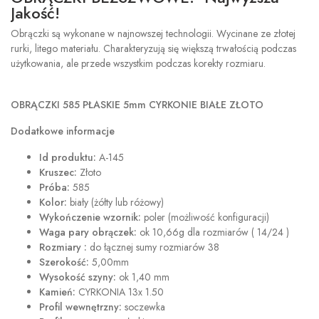
Jakość!
Obrączki są wykonane w najnowszej technologii. Wycinane ze złotej
rurki, litego materiału. Charakteryzują się większą trwałością podczas
użytkowania, ale przede wszystkim podczas korekty rozmiaru.
OBRĄCZKI 585 PŁASKIE 5mm CYRKONIE BIAŁE ZŁOTO
Dodatkowe informacje
Id produktu:
A-145
Kruszec:
Złoto
Próba:
585
Kolor:
biały (żółty lub różowy)
Wykończenie wzornik:
poler (możliwość konfiguracji)
Waga pary obrączek:
ok 10,66g dla rozmiarów ( 14/24 )
Rozmiary :
do łącznej sumy rozmiarów 38
Szerokość:
5,00mm
Wysokość szyny:
ok 1,40 mm
Kamień:
CYRKONIA 13x 1.50
Profil wewnętrzny:
soczewka