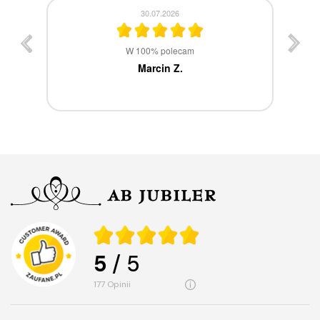
30.07.2026
st
W 100% polecam
ca
Marcin Z.
5
/ 5
177
opinii