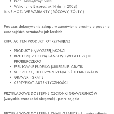
Profil zewnętrzny:
płaski
Wykonanie Ekspres:
ok 14 dni (+ 200zł)
INNE MOŻLIWE WARIANTY ( RÓŻOWY, ŻÓŁTY )
Podczas dokonywania zakupu w
zamówieniu prosimy o podanie
europejskich rozmiarów jubilerskich
KUPUJĄC TEN PRODUKT OTRZYMUJESZ:
PRODUKT NAJWYŻSZEJ JAKOŚCI
BIŻUTERIĘ Z CECHĄ PAŃSTWOWEGO URZĘDU
PROBIERCZEGO
EFEKTOWNE PUDEŁKO JUBILERSKIE- GRATIS
ŚCIERECZKĘ DO CZYSZCZENIA BIŻUTERII- GRATIS
GRAWER - GRATIS
CERTYFIKAT AUTENTYCZNOŚCI
PRZYKŁADOWE DOSTĘPNE CZCIONKI GRAWERUNKÓW
(wszystkie szerokości obrączek) - patrz zdjęcie
PRZYKŁADOWE DOSTĘPNE ZNAKI GRAFICZNE - patrz zdjęcie