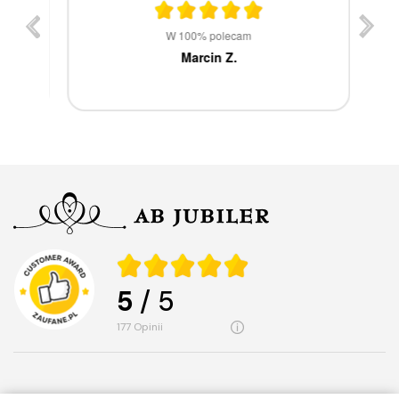
st
W 100% polecam
ca
Marcin Z.
5
/ 5
177
opinii