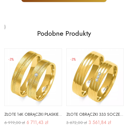
}
Podobne Produkty
-3%
-3%
ZŁOTE 14K OBRĄCZKI PŁASKIE 5mm BRYLANT GRAWER
ZŁOTE OBRĄCZKI 333 SOCZEWKA 5mm CYRKONIE GRAWER
6 711,43 zł
3 561,84 zł
6 919,00 zł
3 672,00 zł