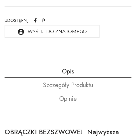
UDOSTĘPNIJ
account_circle
WYŚLIJ DO ZNAJOMEGO
Opis
Szczegóły Produktu
Opinie
OBRĄCZKI BEZSZWOWE! Najwyższa