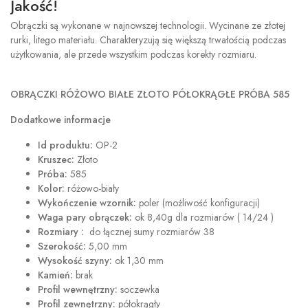
Jakość!
Obrączki są wykonane w najnowszej technologii. Wycinane ze złotej
rurki, litego materiału. Charakteryzują się większą trwałością podczas
użytkowania, ale przede wszystkim podczas korekty rozmiaru.
OBRĄCZKI RÓŻOWO BIAŁE ZŁOTO PÓŁOKRĄGŁE PRÓBA 585
Dodatkowe informacje
Id produktu:
OP-2
Kruszec:
Złoto
Próba:
585
Kolor:
różowo-biały
Wykończenie wzornik:
poler (możliwość konfiguracji)
Waga pary obrączek:
ok 8,40g dla rozmiarów ( 14/24 )
Rozmiary :
do łącznej sumy rozmiarów 38
Szerokość:
5,00 mm
Wysokość szyny:
ok 1,30 mm
Kamień:
brak
Profil wewnętrzny:
soczewka
Profil zewnętrzny:
półokrągły