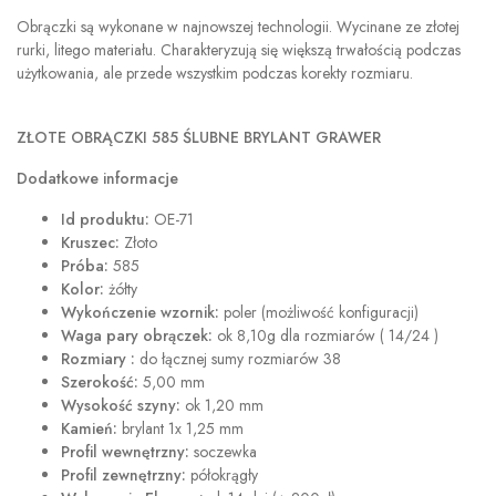
Obrączki są wykonane w najnowszej technologii. Wycinane ze złotej
rurki, litego materiału. Charakteryzują się większą trwałością podczas
użytkowania, ale przede wszystkim podczas korekty rozmiaru.
ZŁOTE OBRĄCZKI 585 ŚLUBNE BRYLANT GRAWER
Dodatkowe informacje
Id produktu:
OE-71
Kruszec:
Złoto
Próba:
585
Kolor:
żółty
Wykończenie wzornik:
poler (możliwość konfiguracji)
Waga pary obrączek:
ok 8,10g dla rozmiarów ( 14/24 )
Rozmiary :
do łącznej sumy rozmiarów 38
Szerokość:
5,00 mm
Wysokość szyny:
ok 1,20 mm
Kamień:
brylant 1x 1,25 mm
Profil wewnętrzny:
soczewka
Profil zewnętrzny:
półokrągły