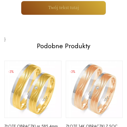
Twój tekst tutaj
}
Podobne Produkty
-3%
-3%
ZŁOTE OBRĄCZKI pr 585 4mm BRYLANT GRAWER A-223
ZŁOTE 14K OBRĄCZKI Z SOCZEWKĄ 4mm CYRKONIA A-223