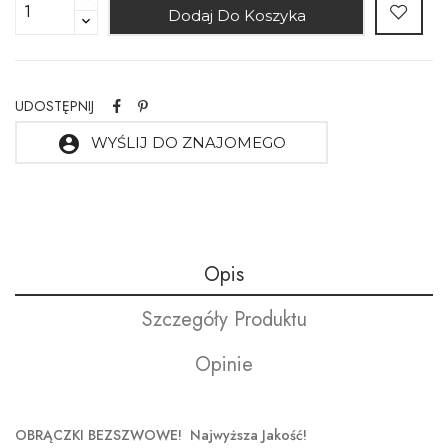
Dodaj Do Koszyka
UDOSTĘPNIJ
account_circle
WYŚLIJ DO ZNAJOMEGO
Opis
Szczegóły Produktu
Opinie
OBRĄCZKI BEZSZWOWE! Najwyższa Jakość!