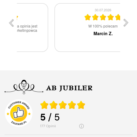
30.07.2026
st
W 100% polecam
ca
Marcin Z.
5
/ 5
177
opinii