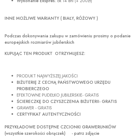
Wykonanie Ekspres:
ok 14 dni (+ 200zł)
INNE MOŻLIWE WARIANTY ( BIAŁY, RÓŻOWY )
Podczas dokonywania zakupu w
zamówieniu prosimy o podanie
europejskich rozmiarów jubilerskich
KUPUJĄC TEN PRODUKT OTRZYMUJESZ:
PRODUKT NAJWYŻSZEJ JAKOŚCI
BIŻUTERIĘ Z CECHĄ PAŃSTWOWEGO URZĘDU
PROBIERCZEGO
EFEKTOWNE PUDEŁKO JUBILERSKIE- GRATIS
ŚCIERECZKĘ DO CZYSZCZENIA BIŻUTERII- GRATIS
GRAWER - GRATIS
CERTYFIKAT AUTENTYCZNOŚCI
PRZYKŁADOWE DOSTĘPNE CZCIONKI GRAWERUNKÓW
(wszystkie szerokości obrączek) - patrz zdjęcie