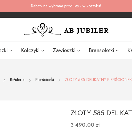
Rabaty na wybrane produkty - w koszyku!
szki
Kolczyki
Zawieszki
Bransoletki
K
Biżuteria
Pierścionki
ZŁOTY 585 DELIKATNY PIERŚCIONE
ZŁOTY 585 DELIKA
3 490,00 zł