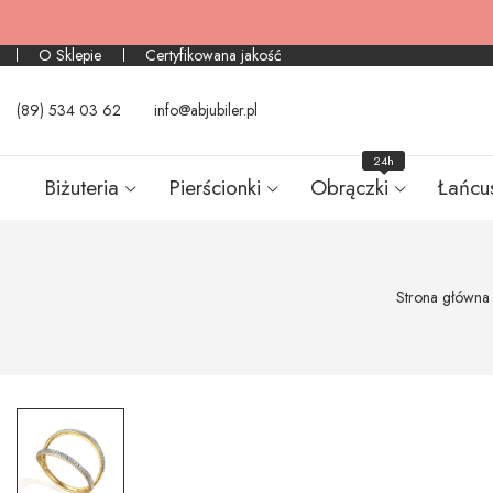
O Sklepie
Certyfikowana jakość
(89) 534 03 62
info@abjubiler.pl
24h
Biżuteria
Pierścionki
Obrączki
Łańcu
Strona główna