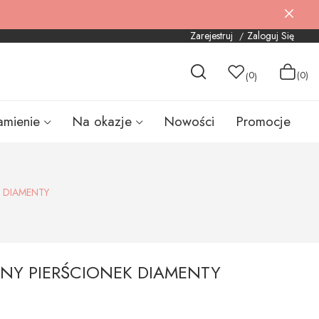
Zarejestruj
Zaloguj Się
0
(0)
(
)
amienie
Na okazje
Nowości
Promocje
K DIAMENTY
TNY PIERŚCIONEK DIAMENTY