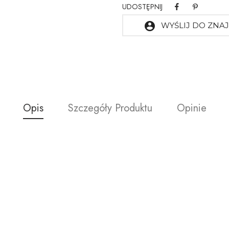
UDOSTĘPNIJ
account_circle
WYŚLIJ DO ZN
Opis
Szczegóły Produktu
Opinie