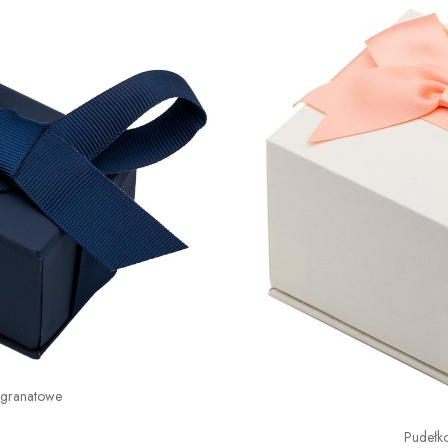
 granatowe
Pudełk