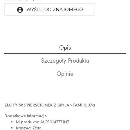
account_circle
WYŚLIJ DO ZNAJOMEGO
Opis
Szczegóły Produktu
Opinie
ZŁOTY 585 PIERŚCIONEK Z BRYLANTAMI 0,07ct
Dodatkowe informacje
Id produktu:
AUR10147771NZ
Kruszec:
Złoto