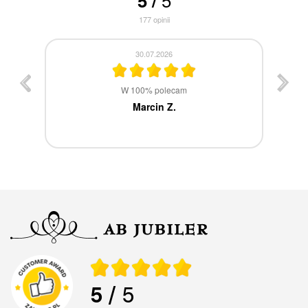
5
/
177
opinii
30.07.2026
st
W 100% polecam
ca
Marcin Z.
5
/ 5