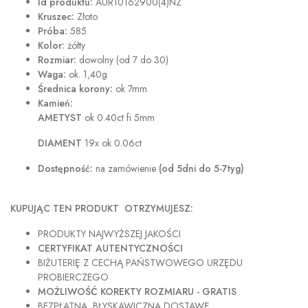
Id produktu:
AUR10162900(4)NZ
Kruszec:
Złoto
Próba:
585
Kolor:
żółty
Rozmiar:
dowolny (od 7 do 30)
Waga:
ok. 1,40g
Średnica korony:
ok 7mm
Kamień:
AMETYST
ok 0.40ct fi 5mm
DIAMENT
19x ok 0.06ct
Dostępność:
na zamówienie
(od 5dni do 5-7tyg)
KUPUJĄC TEN PRODUKT OTRZYMUJESZ:
PRODUKTY NAJWYŻSZEJ JAKOŚCI
CERTYFIKAT AUTENTYCZNOŚCI
BIŻUTERIĘ Z CECHĄ PAŃSTWOWEGO URZĘDU
PROBIERCZEGO
MOŻLIWOŚĆ KOREKTY ROZMIARU - GRATIS
BEZPŁATNĄ, BŁYSKAWICZNĄ DOSTAWĘ