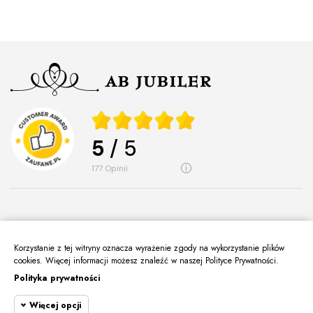
5
/ 5
177
opinii
Korzystanie z tej witryny oznacza wyrażenie zgody na wykorzystanie plików
O Nas
cookies. Więcej informacji możesz znaleźć w naszej Polityce Prywatności.
keyboard_arrow_down
Polityka prywatności
Informacje
keyboard_arrow_down
Więcej opcji
Moje Konto
keyboard_arrow_down