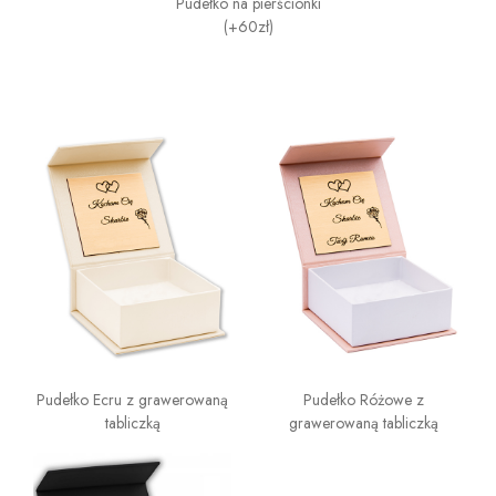
Pudełko na pierścionki
(+60zł)
Pudełko Ecru z grawerowaną
Pudełko Różowe z
tabliczką
grawerowaną tabliczką