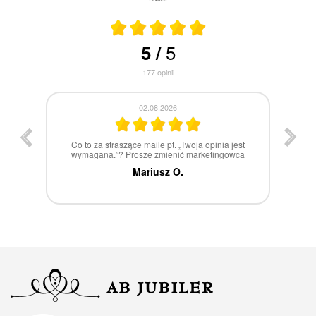
5
5
/
177
opinii
30.07.2026
st
W 100% polecam
ca
Marcin Z.