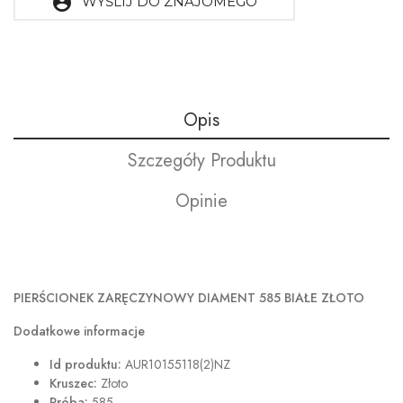
account_circle
WYŚLIJ DO ZNAJOMEGO
Opis
Szczegóły Produktu
Opinie
PIERŚCIONEK ZARĘCZYNOWY DIAMENT 585 BIAŁE ZŁOTO
Dodatkowe informacje
Id produktu:
AUR10155118(2)NZ
Kruszec:
Złoto
Próba:
585