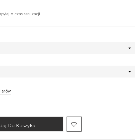
ytaj o czas realizacji.
miarów
daj Do Koszyka