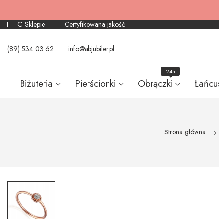
O Sklepie
Certyfikowana jakość
(89) 534 03 62
info@abjubiler.pl
24h
Biżuteria
Pierścionki
Obrączki
Łańcu
Strona główna