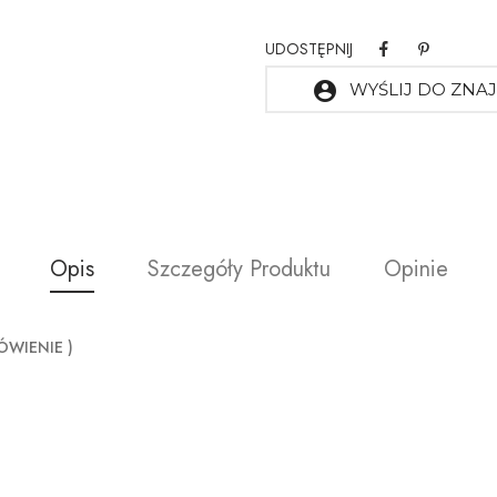
UDOSTĘPNIJ
account_circle
WYŚLIJ DO ZN
Opis
Szczegóły Produktu
Opinie
ÓWIENIE )