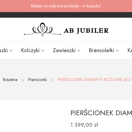
Rabaty na wybrane produkty - w koszyku!
szki
Kolczyki
Zawieszki
Bransoletki
K
Biżuteria
Pierścionki
PIERŚCIONEK DIAMENTY RÓŻOWE ZŁO
PIERŚCIONEK DIA
1 399,00 zł