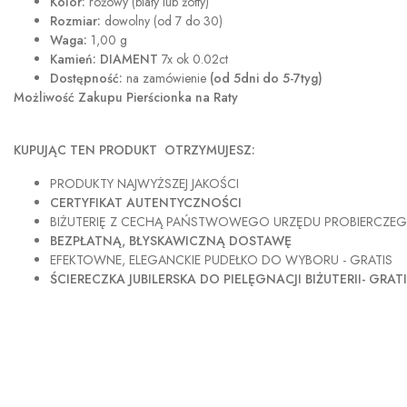
Kolor:
różowy (biały lub żółty)
Rozmiar:
dowolny (od 7 do 30)
Waga:
1,00 g
Kamień: DIAMENT
7x ok 0.02ct
Dostępność:
na zamówienie
(od 5dni do 5-7tyg)
Możliwość Zakupu Pierścionka na Raty
KUPUJĄC TEN PRODUKT OTRZYMUJESZ:
PRODUKTY NAJWYŻSZEJ JAKOŚCI
CERTYFIKAT AUTENTYCZNOŚCI
BIŻUTERIĘ Z CECHĄ PAŃSTWOWEGO URZĘDU PROBIERCZE
BEZPŁATNĄ, BŁYSKAWICZNĄ DOSTAWĘ
EFEKTOWNE, ELEGANCKIE PUDEŁKO DO WYBORU - GRATIS
ŚCIERECZKA JUBILERSKA DO PIELĘGNACJI BIŻUTERII- GRAT