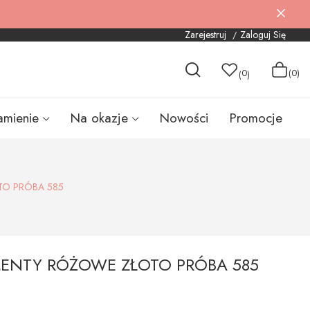
Zarejestruj
Zaloguj Się
0
(0)
(
)
amienie
Na okazje
Nowości
Promocje
TO PRÓBA 585
MENTY RÓŻOWE ZŁOTO PRÓBA 585