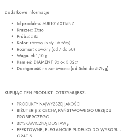
Dodatkowe informacje
Id produktu:
AUR10160115NZ
Kruszec:
Złoto
Próba:
585
Kolor:
różowy (biały lub żółty)
Rozmiar:
dowolny (od 7 do 30)
Waga:
ok 1,10 g
Kamień: DIAMENT
9x ok 0.02ct
Dostępność:
na zamówienie
(od 5dni do 5-7tyg)
KUPUJĄC TEN PRODUKT OTRZYMUJESZ:
PRODUKTY NAJWYŻSZEJ JAKOŚCI
BIŻUTERIĘ Z CECHĄ PAŃSTWOWEGO URZĘDU
PROBIERCZEGO
BŁYSKAWICZNĄ DOSTAWĘ
EFEKTOWNE, ELEGANCKIE PUDEŁKO DO WYBORU -
GRATIS