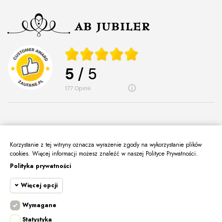
5
/ 5
177
opinii
Korzystanie z tej witryny oznacza wyrażenie zgody na wykorzystanie plików
O Nas
cookies. Więcej informacji możesz znaleźć w naszej Polityce Prywatności.
keyboard_arrow_down
Polityka prywatności
Informacje
keyboard_arrow_down
Więcej opcji
Moje Konto
keyboard_arrow_down
Kontakt
Wymagane
keyboard_arrow_down
Cookie funkcjonalne
Wymagane
Statystyka