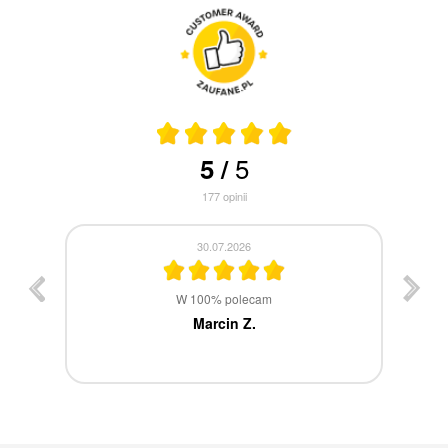
5
5
/
177
opinii
30.07.2026
st
W 100% polecam
ca
Marcin Z.