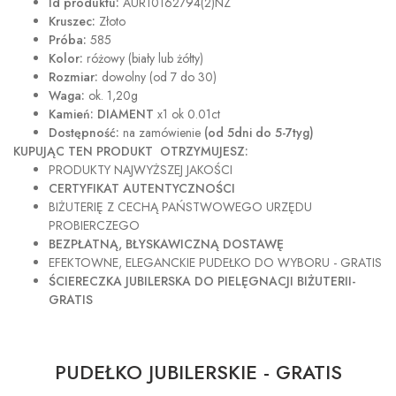
Id produktu:
AUR10162794(2)NZ
Kruszec:
Złoto
Próba:
585
Kolor:
różowy (biały lub żółty)
Rozmiar:
dowolny (od 7 do 30)
Waga:
ok. 1,20g
Kamień: DIAMENT
x1 ok 0.01ct
Dostępność:
na zamówienie
(od 5dni do 5-7tyg)
KUPUJĄC TEN PRODUKT OTRZYMUJESZ:
PRODUKTY NAJWYŻSZEJ JAKOŚCI
CERTYFIKAT AUTENTYCZNOŚCI
BIŻUTERIĘ Z CECHĄ PAŃSTWOWEGO URZĘDU
PROBIERCZEGO
BEZPŁATNĄ, BŁYSKAWICZNĄ DOSTAWĘ
EFEKTOWNE, ELEGANCKIE PUDEŁKO DO WYBORU - GRATIS
ŚCIERECZKA JUBILERSKA DO PIELĘGNACJI BIŻUTERII-
GRATIS
PUDEŁKO JUBILERSKIE - GRATIS