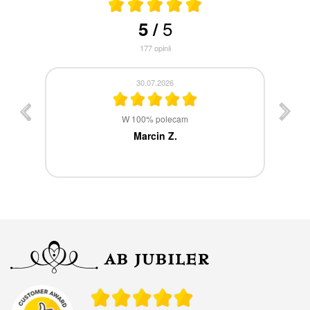
5
5
/
177
opinii
30.07.2026
st
W 100% polecam
ca
Marcin Z.