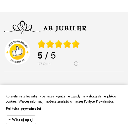
5
/ 5
177
opinii
Korzystanie z tej witryny oznacza wyrażenie zgody na wykorzystanie plików
O Nas
cookies. Więcej informacji możesz znaleźć w naszej Polityce Prywatności.
keyboard_arrow_down
Polityka prywatności
Informacje
keyboard_arrow_down
Więcej opcji
Moje Konto
keyboard_arrow_down