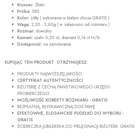
Kruszec:
Złoto
Próba:
585
Kolor:
żółty ( wykonanie w białym złocie GRATIS )
Waga:
2,20 - 2,60g ( w zależności od rozmiaru )
Rozmiar:
dowolny
Kamień:
szafir 0,20 ct, diament 0,14 ct H/Si
Dostępność:
na zamówienie
KUPUJĄC TEN PRODUKT OTRZYMUJESZ:
PRODUKTY NAJWYŻSZEJ JAKOŚCI
CERTYFIKAT AUTENTYCZNOŚCI
BIŻUTERIĘ Z CECHĄ PAŃSTWOWEGO URZĘDU
PROBIERCZEGO
MOŻLIWOŚĆ KOREKTY ROZMIARU - GRATIS
BEZPŁATNĄ, BŁYSKAWICZNĄ DOSTAWĘ
EFEKTOWNE, ELEGANCKIE PUDEŁKO DO WYBORU -
GRATIS
ŚCIERECZKA JUBILERSKA DO PIELĘGNACJI BIŻUTERII- GRATIS