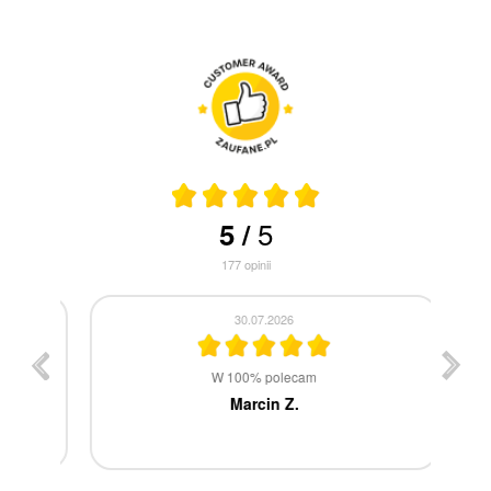
5
5
/
177
opinii
30.07.2026
st
W 100% polecam
ca
Marcin Z.