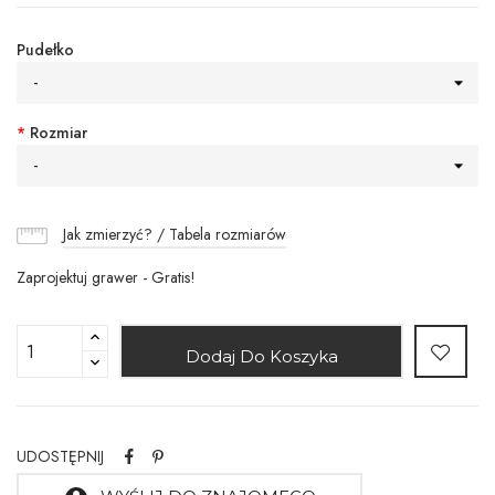
Pudełko
-
*
Rozmiar
-
Jak zmierzyć? / Tabela rozmiarów
Zaprojektuj grawer - Gratis!
Dodaj Do Koszyka
UDOSTĘPNIJ