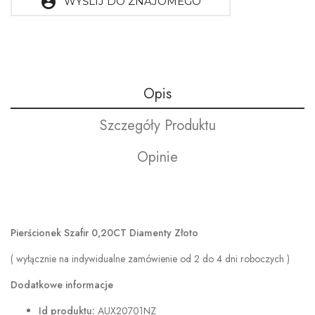
account_circle
WYŚLIJ DO ZNAJOMEGO
Opis
Szczegóły Produktu
Opinie
Pierścionek Szafir 0,20CT Diamenty Złoto
( wyłącznie na indywidualne zamówienie od 2 do 4 dni roboczych )
Dodatkowe informacje
Id produktu:
AUX20701NZ