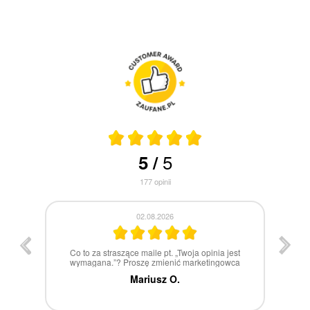
5
5
/
177
opinii
30.07.2026
st
W 100% polecam
ca
Marcin Z.