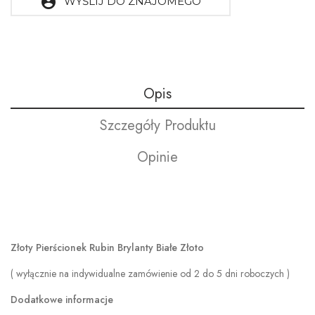
account_circle
WYŚLIJ DO ZNAJOMEGO
Opis
Szczegóły Produktu
Opinie
Złoty Pierścionek Rubin Brylanty Białe Złoto
( wyłącznie na indywidualne zamówienie od 2 do 5 dni roboczych )
Dodatkowe informacje