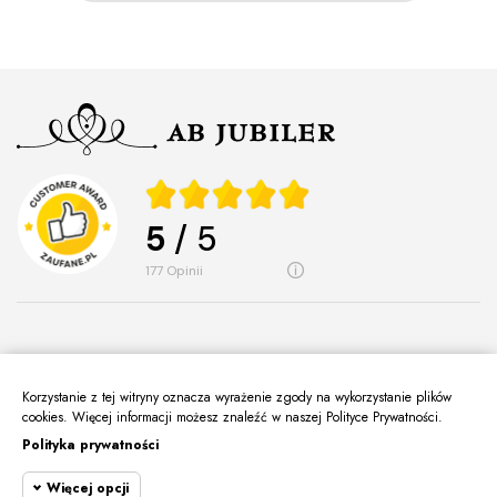
5
/ 5
177
opinii
Korzystanie z tej witryny oznacza wyrażenie zgody na wykorzystanie plików
O Nas
cookies. Więcej informacji możesz znaleźć w naszej Polityce Prywatności.
keyboard_arrow_down
Polityka prywatności
Informacje
keyboard_arrow_down
Więcej opcji
Moje Konto