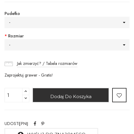
Pudełko
-
*
Rozmiar
-
Jak zmierzyć? / Tabela rozmiarów
Zaprojektuj grawer - Gratis!
Dodaj Do Koszyka
UDOSTĘPNIJ