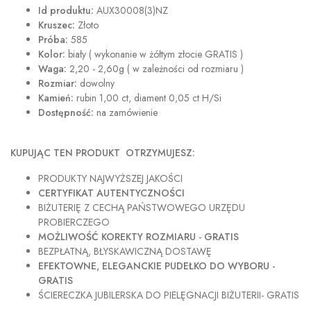
Id produktu:
AUX30008(3)NZ
Kruszec:
Złoto
Próba:
585
Kolor:
biały ( wykonanie w żółtym złocie GRATIS )
Waga:
2,20 - 2,60g ( w zależności od rozmiaru )
Rozmiar:
dowolny
Kamień:
rubin 1,00 ct, diament 0,05 ct H/Si
Dostępność:
na zamówienie
KUPUJĄC TEN PRODUKT OTRZYMUJESZ:
PRODUKTY NAJWYŻSZEJ JAKOŚCI
CERTYFIKAT AUTENTYCZNOŚCI
BIŻUTERIĘ Z CECHĄ PAŃSTWOWEGO URZĘDU
PROBIERCZEGO
MOŻLIWOŚĆ KOREKTY ROZMIARU - GRATIS
BEZPŁATNĄ, BŁYSKAWICZNĄ DOSTAWĘ
EFEKTOWNE, ELEGANCKIE PUDEŁKO DO WYBORU -
GRATIS
ŚCIERECZKA JUBILERSKA DO PIELĘGNACJI BIŻUTERII- GRATIS