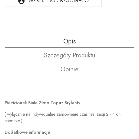
account_circle
WYŚLIJ DO ZNAJOMEGO
Opis
Szczegóły Produktu
Opinie
Pierścionek Białe Złoto Topaz Brylanty
( wyłącznie na indywidualne zamówienie czas realizacji 2 - 4 dni
robocze )
Dodatkowe informacje