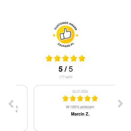
5
5
/
177
opinii
30.07.2026
st
W 100% polecam
ca
Marcin Z.