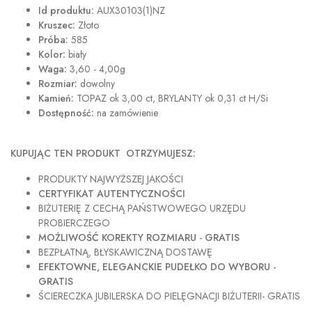
Id produktu:
AUX30103(1)NZ
Kruszec:
Złoto
Próba:
585
Kolor:
biały
Waga:
3,60 - 4,00g
Rozmiar:
dowolny
Kamień:
TOPAZ ok 3,00 ct, BRYLANTY ok 0,31 ct H/Si
Dostępność:
na zamówienie
KUPUJĄC TEN PRODUKT OTRZYMUJESZ:
PRODUKTY NAJWYŻSZEJ JAKOŚCI
CERTYFIKAT AUTENTYCZNOŚCI
BIŻUTERIĘ Z CECHĄ PAŃSTWOWEGO URZĘDU
PROBIERCZEGO
MOŻLIWOŚĆ KOREKTY ROZMIARU - GRATIS
BEZPŁATNĄ, BŁYSKAWICZNĄ DOSTAWĘ
EFEKTOWNE, ELEGANCKIE PUDEŁKO DO WYBORU -
GRATIS
ŚCIERECZKA JUBILERSKA DO PIELĘGNACJI BIŻUTERII- GRATIS