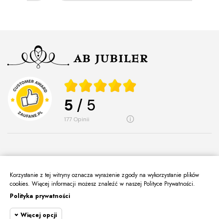
5
/ 5
177
opinii
Korzystanie z tej witryny oznacza wyrażenie zgody na wykorzystanie plików
O Nas
cookies. Więcej informacji możesz znaleźć w naszej Polityce Prywatności.
keyboard_arrow_down
Polityka prywatności
Informacje
keyboard_arrow_down
Więcej opcji
Moje Konto