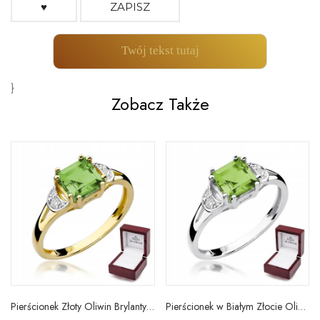
♥
ZAPISZ
Twój tekst tutaj
}
Zobacz Także
Pierścionek Złoty Oliwin Brylanty Próba 585 Grawer
Pierścionek w Białym Złocie Oliwin Diamenty Grawer