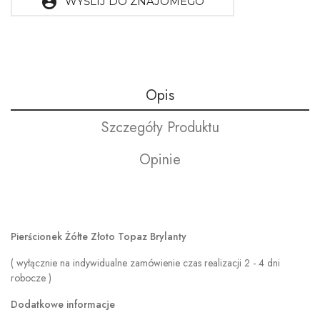
account_circle
WYŚLIJ DO ZNAJOMEGO
Opis
Szczegóły Produktu
Opinie
Pierścionek Żółte Złoto Topaz Brylanty
( wyłącznie na indywidualne zamówienie czas realizacji 2 - 4 dni
robocze )
Dodatkowe informacje