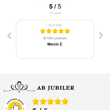
5
5
/
177
opinii
30.07.2026
st
W 100% polecam
ca
Marcin Z.