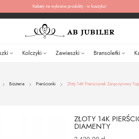
Rabaty na wybrane produkty - w koszyku!
szki
Kolczyki
Zawieszki
Bransoletki
K
Biżuteria
Pierścionki
Złoty 14K Pierścionek Zaręczynowy To
ZŁOTY 14K PIERŚ
DIAMENTY