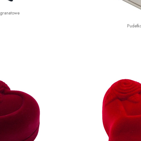
 granatowe
Pudełk