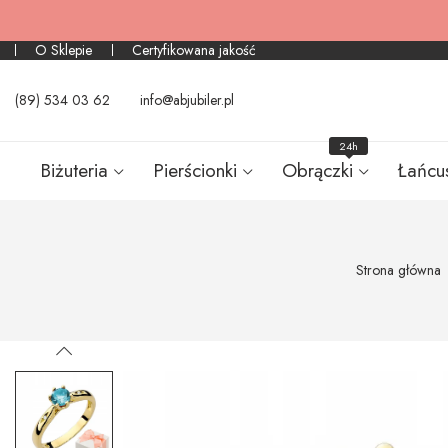
O Sklepie
Certyfikowana jakość
(89) 534 03 62
info@abjubiler.pl
24h
Biżuteria
Pierścionki
Obrączki
Łańcu
Strona główna