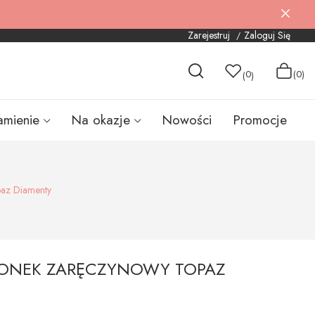
Zarejestruj
Zaloguj Się
0
(0)
(
)
amienie
Na okazje
Nowości
Promocje
paz Diamenty
CIONEK ZARĘCZYNOWY TOPAZ