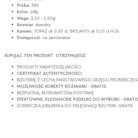
Próba:
585
Kolor:
żółty
Waga:
2,20 - 2,60g
Rozmiar:
dowolny
Kamień:
TOPAZ ok 0,50 ct, BRYLANTY ok 0,01 ct H/Si
Dostępność:
na zamówienie
KUPUJĄC TEN PRODUKT OTRZYMUJESZ:
PRODUKTY NAJWYŻSZEJ JAKOŚCI
CERTYFIKAT AUTENTYCZNOŚCI
BIŻUTERIĘ Z CECHĄ PAŃSTWOWEGO URZĘDU PROBIERCZE
MOŻLIWOŚĆ KOREKTY ROZMIARU - GRATIS
BEZPŁATNĄ, BŁYSKAWICZNĄ DOSTAWĘ
EFEKTOWNE, ELEGANCKIE PUDEŁKO DO WYBORU - GRATI
ŚCIERECZKA JUBILERSKA DO PIELĘGNACJI BIŻUTERII- GRATIS