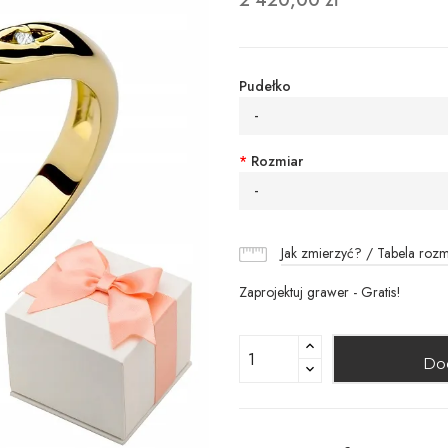
2 420,00 zł
Pudełko
-
*
Rozmiar
-
Jak zmierzyć? / Tabela roz
Zaprojektuj grawer - Gratis!
Do