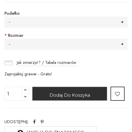
Pudełko
-
*
Rozmiar
-
Jak zmierzyć? / Tabela rozmiarów
Zaprojektuj grawer - Gratis!
Dodaj Do Koszyka
UDOSTĘPNIJ