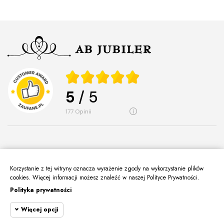
5
/ 5
177
opinii
Korzystanie z tej witryny oznacza wyrażenie zgody na wykorzystanie plików
O Nas
cookies. Więcej informacji możesz znaleźć w naszej Polityce Prywatności.
keyboard_arrow_down
Polityka prywatności
Informacje
keyboard_arrow_down
Więcej opcji
Moje Konto
keyboard_arrow_down