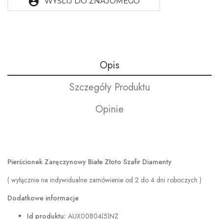
account_circle
WYŚLIJ DO ZNAJOMEGO
Opis
Szczegóły Produktu
Opinie
Pierścionek Zaręczynowy Białe Złoto Szafir Diamenty
( wyłącznie na indywidualne zamówienie od 2 do 4 dni roboczych )
Dodatkowe informacje
Id produktu:
AUX00804(5)NZ