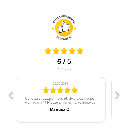
5
5
/
177
opinii
30.07.2026
st
W 100% polecam
ca
Marcin Z.