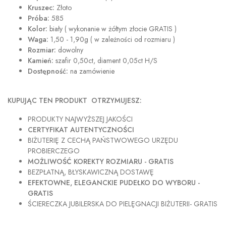
Kruszec:
Złoto
Próba:
585
Kolor:
biały ( wykonanie w żółtym złocie GRATIS )
Waga:
1,50 - 1,90g ( w zależności od rozmiaru )
Rozmiar:
dowolny
Kamień:
szafir 0,50ct, diament 0,05ct H/S
Dostępność:
na zamówienie
KUPUJĄC TEN PRODUKT OTRZYMUJESZ:
PRODUKTY NAJWYŻSZEJ JAKOŚCI
CERTYFIKAT AUTENTYCZNOŚCI
BIŻUTERIĘ Z CECHĄ PAŃSTWOWEGO URZĘDU
PROBIERCZEGO
MOŻLIWOŚĆ KOREKTY ROZMIARU - GRATIS
BEZPŁATNĄ, BŁYSKAWICZNĄ DOSTAWĘ
EFEKTOWNE, ELEGANCKIE PUDEŁKO DO WYBORU -
GRATIS
ŚCIERECZKA JUBILERSKA DO PIELĘGNACJI BIŻUTERII- GRATIS