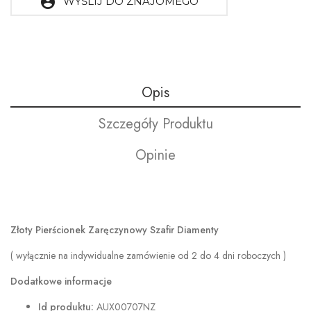
account_circle
WYŚLIJ DO ZNAJOMEGO
Opis
Szczegóły Produktu
Opinie
Złoty Pierścionek Zaręczynowy Szafir Diamenty
( wyłącznie na indywidualne zamówienie od 2 do 4 dni roboczych )
Dodatkowe informacje
Id produktu:
AUX00707NZ