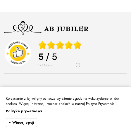
5
/ 5
177
opinii
Korzystanie z tej witryny oznacza wyrażenie zgody na wykorzystanie plików
O Nas
cookies. Więcej informacji możesz znaleźć w naszej Polityce Prywatności.
keyboard_arrow_down
Polityka prywatności
Informacje
keyboard_arrow_down
Więcej opcji
Moje Konto
keyboard_arrow_down