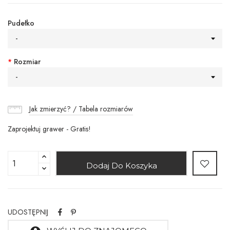
Pudełko
-
*
Rozmiar
-
Jak zmierzyć? / Tabela rozmiarów
Zaprojektuj grawer - Gratis!
Dodaj Do Koszyka
UDOSTĘPNIJ