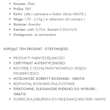
Kruszec:
Złoto
Próba:
585
Kolor:
żółty ( wykonanie w białym złocie GRATIS )
Waga:
1,70 - 2,10g ( w zależności od rozmiaru )
Rozmiar:
dowolny
Kamień:
szafir 0,70ct, diament 0,03ct H/Si
Dostępność:
na zamówienie
KUPUJĄC TEN PRODUKT OTRZYMUJESZ:
PRODUKTY NAJWYŻSZEJ JAKOŚCI
CERTYFIKAT AUTENTYCZNOŚCI
BIŻUTERIĘ Z CECHĄ PAŃSTWOWEGO URZĘDU
PROBIERCZEGO
MOŻLIWOŚĆ KOREKTY ROZMIARU - GRATIS
BEZPŁATNĄ, BŁYSKAWICZNĄ DOSTAWĘ
EFEKTOWNE, ELEGANCKIE PUDEŁKO DO WYBORU -
GRATIS
ŚCIERECZKA JUBILERSKA DO PIELĘGNACJI BIŻUTERII- GRATIS