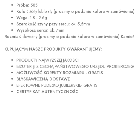
Próba:
585
Kolor:
żółty lub biały
(prosimy o podanie koloru w zamówieniu
Waga:
1.8 - 2.6g
Szerokość szyny przy sercu:
ok. 5,5mm
Wysokość serca:
ok. 7mm
Rozmiar:
dowolny
(prosimy o podanie koloru w zamówieniu)
Kamień
KUPUJĄCYM NASZE PRODUKTY GWARANTUJEMY:
PRODUKTY NAJWYŻSZEJ JAKOŚCI
BIŻUTERIĘ Z CECHĄ PAŃSTWOWEGO URZĘDU PROBIERCZE
MOŻLIWOŚĆ KOREKTY ROZMIARU - GRATIS
BŁYSKAWICZNĄ DOSTAWĘ
EFEKTOWNE PUDEŁKO JUBILERSKIE- GRATIS
CERTYFIKAT AUTENTYCZNOŚCI