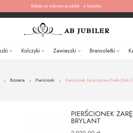
Rabaty na wybrane produkty - w koszyku!
szki
Kolczyki
Zawieszki
Bransoletki
K
Biżuteria
Pierścionki
Pierścionek Zaręczynowy Białe Złoto S
PIERŚCIONEK ZAR
BRYLANT