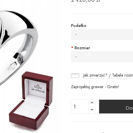
2 920,00 zł
Pudełko
-
*
Rozmiar
-
Jak zmierzyć? / Tabela roz
Zaprojektuj grawer - Gratis!
Do