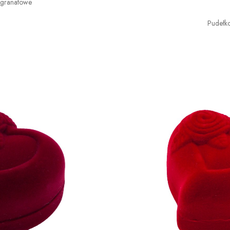
 granatowe
Pudełk