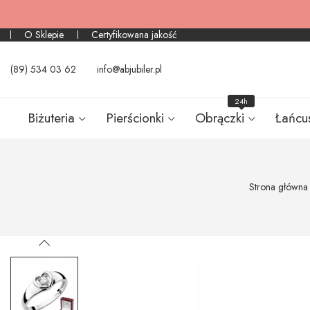
O Sklepie
Certyfikowana jakość
(89) 534 03 62
info@abjubiler.pl
24h
Biżuteria
Pierścionki
Obrączki
Łańcu
Strona główna