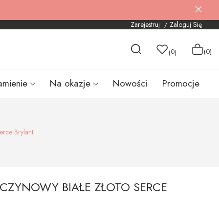
Zarejestruj
Zaloguj Się
0
(0)
(
)
amienie
Na okazje
Nowości
Promocje
erce Brylant
ĘCZYNOWY BIAŁE ZŁOTO SERCE