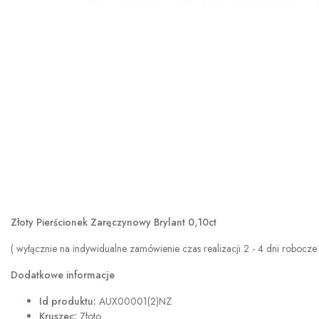
Złoty Pierścionek Zaręczynowy Brylant 0,10ct
( wyłącznie na indywidualne zamówienie czas realizacji 2 - 4 dni robocze 
Dodatkowe informacje
Id produktu:
AUX00001(2)NZ
Kruszec:
Złoto