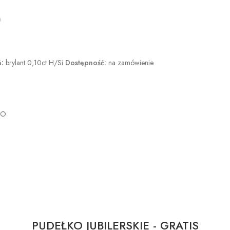
)
:
brylant 0,10ct H/Si
Dostępność:
na zamówienie
GO
PUDEŁKO JUBILERSKIE - GRATIS