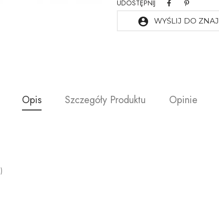
UDOSTĘPNIJ
account_circle
WYŚLIJ DO ZN
Opis
Szczegóły Produktu
Opinie
)