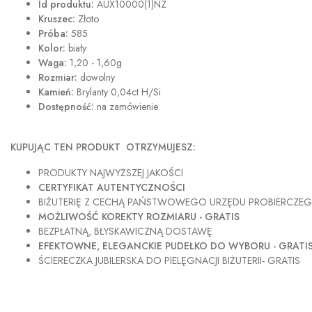
Id produktu:
AUX10000(1)NZ
Kruszec:
Złoto
Próba:
585
Kolor:
biały
Waga:
1,20 - 1,60g
Rozmiar:
dowolny
Kamień:
Brylanty 0,04ct H/Si
Dostępność:
na zamówienie
KUPUJĄC TEN PRODUKT OTRZYMUJESZ:
PRODUKTY NAJWYŻSZEJ JAKOŚCI
CERTYFIKAT AUTENTYCZNOŚCI
BIŻUTERIĘ Z CECHĄ PAŃSTWOWEGO URZĘDU PROBIERCZE
MOŻLIWOŚĆ KOREKTY ROZMIARU - GRATIS
BEZPŁATNĄ, BŁYSKAWICZNĄ DOSTAWĘ
EFEKTOWNE, ELEGANCKIE PUDEŁKO DO WYBORU - GRATI
ŚCIERECZKA JUBILERSKA DO PIELĘGNACJI BIŻUTERII- GRATIS