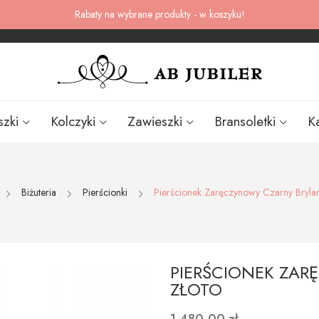
Rabaty na wybrane produkty - w koszyku!
szki
Kolczyki
Zawieszki
Bransoletki
K
Biżuteria
Pierścionki
Pierścionek Zaręczynowy Czarny Brylant
PIERŚCIONEK ZAR
ZŁOTO