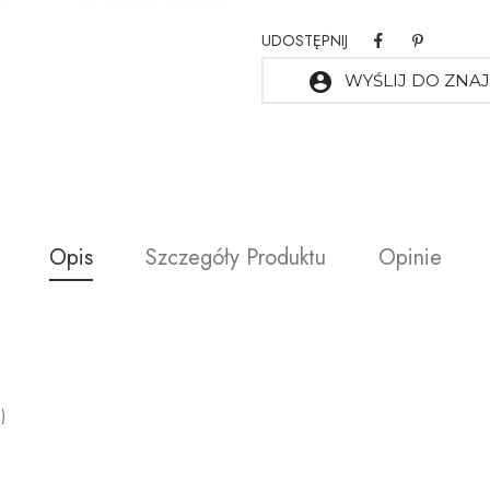
UDOSTĘPNIJ
account_circle
WYŚLIJ DO ZN
Opis
Szczegóły Produktu
Opinie
)