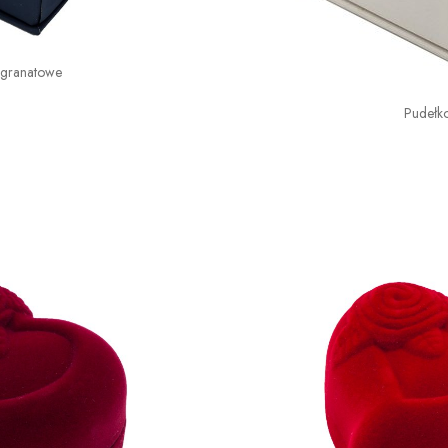
 granatowe
Pudełk