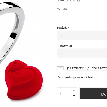
1 480,00 zł
W-100
Pudełko
-
*
Rozmiar
-
Jak zmierzyć? / Tabela roz
Zaprojektuj grawer - Gratis!
Do