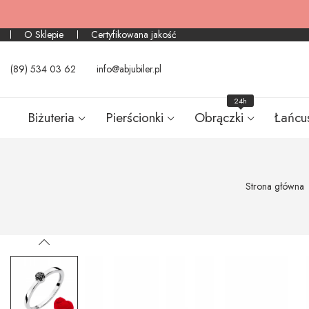
O Sklepie
Certyfikowana jakość
(89) 534 03 62
info@abjubiler.pl
24h
Biżuteria
Pierścionki
Obrączki
Łańcu
Strona główna