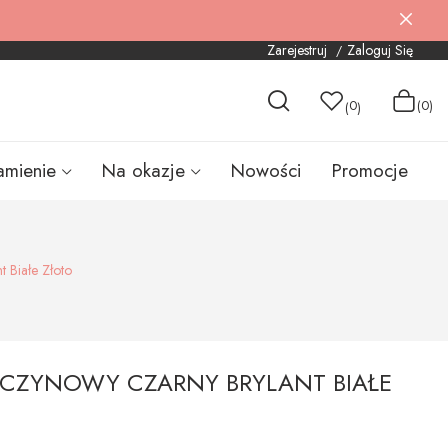
Zarejestruj
Zaloguj Się
0
(0)
(
)
amienie
Na okazje
Nowości
Promocje
 Białe Złoto
ĘCZYNOWY CZARNY BRYLANT BIAŁE