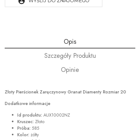
account_circle
WYŚLIJ DO ZNAJOMEGO
Opis
Szczegóły Produktu
Opinie
Złoty Pierścionek Zaręczynowy Granat Diamenty Rozmiar 20
Dodatkowe informacje
Id produktu:
AUX10002NZ
Kruszec:
Złoto
Próba:
585
Kolor:
żółty