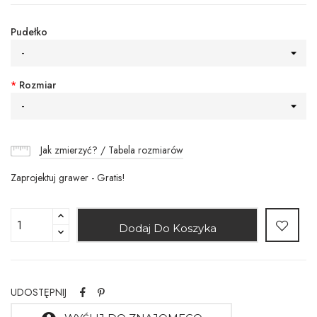
Pudełko
-
*
Rozmiar
-
Jak zmierzyć? / Tabela rozmiarów
Zaprojektuj grawer - Gratis!
Dodaj Do Koszyka
UDOSTĘPNIJ