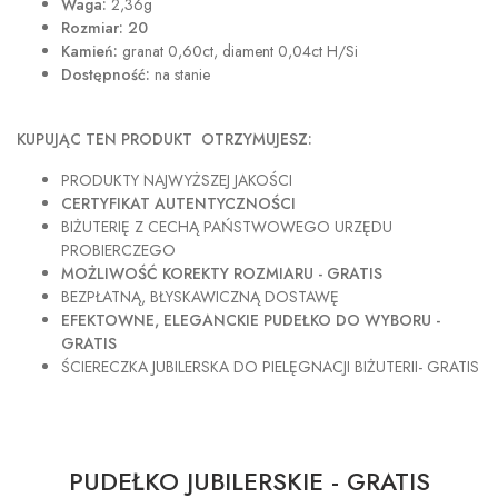
Waga:
2,36g
Rozmiar: 20
Kamień:
granat 0,60ct, diament 0,04ct H/Si
Dostępność:
na stanie
KUPUJĄC TEN PRODUKT OTRZYMUJESZ:
PRODUKTY NAJWYŻSZEJ JAKOŚCI
CERTYFIKAT AUTENTYCZNOŚCI
BIŻUTERIĘ Z CECHĄ PAŃSTWOWEGO URZĘDU
PROBIERCZEGO
MOŻLIWOŚĆ KOREKTY ROZMIARU - GRATIS
BEZPŁATNĄ, BŁYSKAWICZNĄ DOSTAWĘ
EFEKTOWNE, ELEGANCKIE PUDEŁKO DO WYBORU -
GRATIS
ŚCIERECZKA JUBILERSKA DO PIELĘGNACJI BIŻUTERII- GRATIS
PUDEŁKO JUBILERSKIE - GRATIS