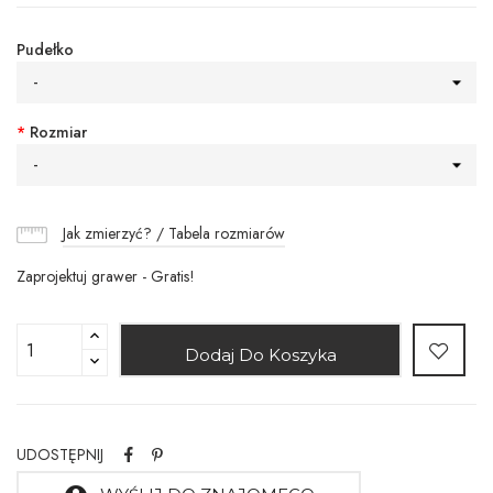
Pudełko
-
*
Rozmiar
-
Jak zmierzyć? / Tabela rozmiarów
Zaprojektuj grawer - Gratis!
Dodaj Do Koszyka
UDOSTĘPNIJ