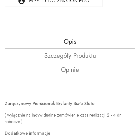
account_circle
WYŚLIJ DO ZNAJOMEGO
Opis
Szczegóły Produktu
Opinie
Zaręczynowy Pierścionek Brylanty Białe Złoto
( wyłącznie na indywidualne zamówienie czas realizacji 2 - 4 dni
robocze )
Dodatkowe informacje