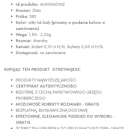
Id produktu:
AUX00601NZ
Kruszec:
Złoto
Próba:
585
Kolor:
żółty lub biały
(prosimy o podanie koloru w
zamówieniu)
Waga:
1,90 - 2,30g
Rozmiar:
dowolny
Kamień:
brylant 0,10 ct H/Si, brylanty 0,05 ct H/Si
Dostępność:
na zamówienie
KUPUJĄC TEN PRODUKT OTRZYMUJESZ:
PRODUKTY NAJWYŻSZEJ JAKOŚCI
CERTYFIKAT AUTENTYCZNOŚCI
BIŻUTERIĘ Z CECHĄ PAŃSTWOWEGO URZĘDU
PROBIERCZEGO
MOŻLIWOŚĆ KOREKTY ROZMIARU - GRATIS
BEZPŁATNĄ, BŁYSKAWICZNĄ DOSTAWĘ
EFEKTOWNE, ELEGANCKIE PUDEŁKO DO WYBORU -
GRATIS
ŚCIERECZKA JUBILERSKA DO PIELĘGNACJI BIŻUTERII- GRATIS