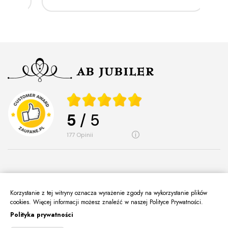
5
/ 5
177
opinii
Korzystanie z tej witryny oznacza wyrażenie zgody na wykorzystanie plików
O Nas
cookies. Więcej informacji możesz znaleźć w naszej Polityce Prywatności.
keyboard_arrow_down
Polityka prywatności
Informacje
keyboard_arrow_down