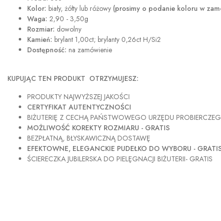
Kolor:
biały, żółty
lub różowy
(prosimy o podanie koloru w zam
Waga:
2,90 - 3,50g
Rozmiar:
dowolny
Kamień:
brylant 1,00ct; brylanty 0,26ct H/Si2
Dostępność:
na zamówienie
KUPUJĄC TEN PRODUKT OTRZYMUJESZ:
PRODUKTY NAJWYŻSZEJ JAKOŚCI
CERTYFIKAT AUTENTYCZNOŚCI
BIŻUTERIĘ Z CECHĄ PAŃSTWOWEGO URZĘDU PROBIERCZE
MOŻLIWOŚĆ KOREKTY ROZMIARU - GRATIS
BEZPŁATNĄ, BŁYSKAWICZNĄ DOSTAWĘ
EFEKTOWNE, ELEGANCKIE PUDEŁKO DO WYBORU - GRATI
ŚCIERECZKA JUBILERSKA DO PIELĘGNACJI BIŻUTERII- GRATIS