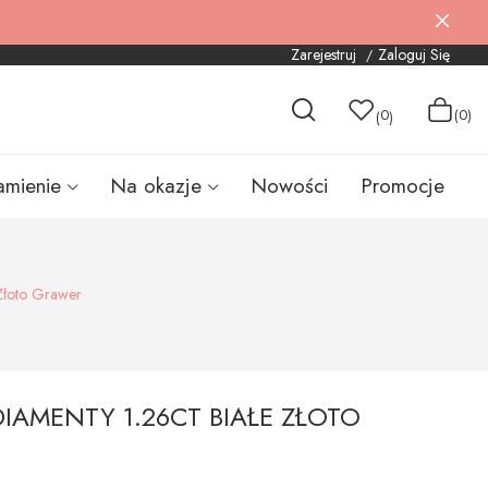
Zarejestruj
Zaloguj Się
0
(0)
(
)
amienie
Na okazje
Nowości
Promocje
 Złoto Grawer
DIAMENTY 1.26CT BIAŁE ZŁOTO