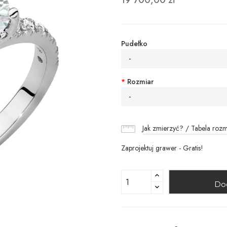
19 700,00 zł
Pudełko
-
*
Rozmiar
-
Jak zmierzyć? / Tabela roz
Zaprojektuj grawer - Gratis!
Do