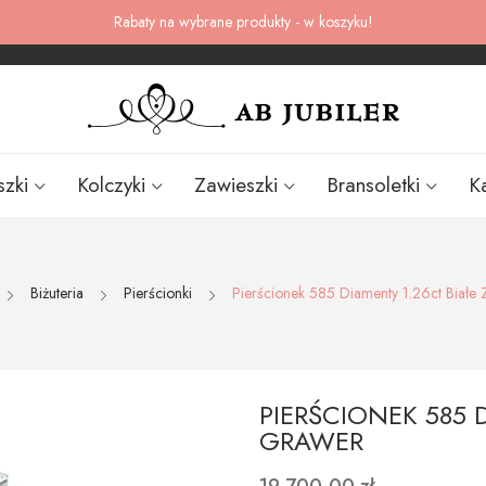
Rabaty na wybrane produkty - w koszyku!
szki
Kolczyki
Zawieszki
Bransoletki
K
Biżuteria
Pierścionki
Pierścionek 585 Diamenty 1.26ct Białe
PIERŚCIONEK 585 
GRAWER