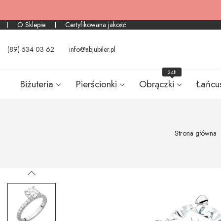
O Sklepie
Certyfikowana jakość
(89) 534 03 62
info@abjubiler.pl
24h
Biżuteria
Pierścionki
Obrączki
Łańcu
Strona główna