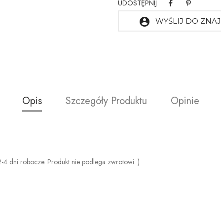
UDOSTĘPNIJ
account_circle
WYŚLIJ DO ZN
Opis
Szczegóły Produktu
Opinie
4 dni robocze. Produkt nie podlega zwrotowi. )