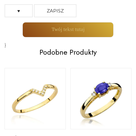
♥
ZAPISZ
Twój tekst tutaj
}
Podobne Produkty