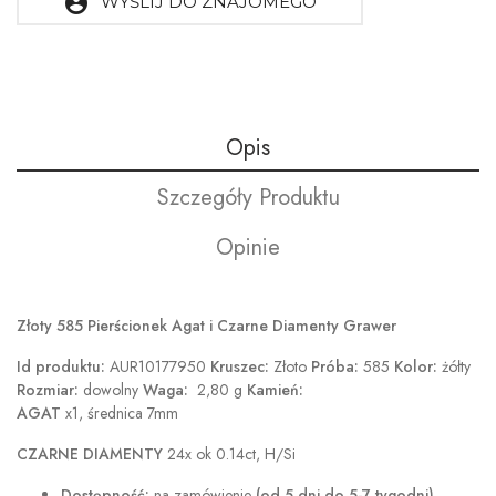
account_circle
WYŚLIJ DO ZNAJOMEGO
Opis
Szczegóły Produktu
Opinie
Złoty 585 Pierścionek Agat i Czarne Diamenty Grawer
Id
produktu:
AUR10177950
Kruszec:
Złoto
Próba:
585
Kolor:
żółty
Rozmiar:
dowolny
Waga:
2,80 g
Kamień:
AGAT
x1, średnica 7mm
CZARNE DIAMENTY
24x ok 0.14ct, H/Si
Dostępność:
na zamówienie
(od 5 dni do 5-7 tygodni)