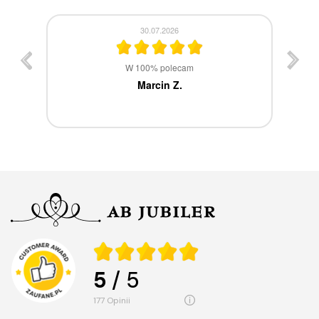
30.07.2026
st
W 100% polecam
ca
Marcin Z.
5
/ 5
177
opinii