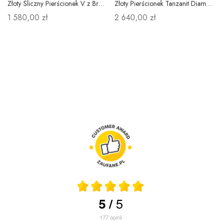
Złoty Śliczny Pierścionek V z Brylantami Próba 585
Złoty Pierścionek Tanzanit Diamenty pr 585 Grawer
1 580,00 zł
2 640,00 zł
5
5
/
177
opinii