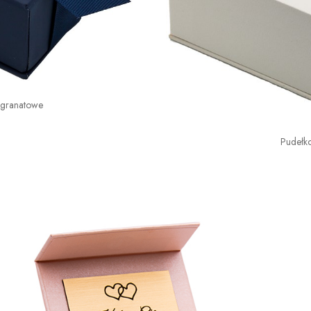
 granatowe
Pudełk