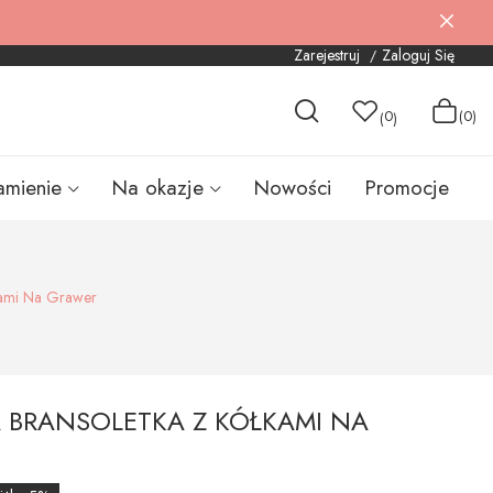
Zarejestruj
Zaloguj Się
0
(0)
(
)
amienie
Na okazje
Nowości
Promocje
kami Na Grawer
 BRANSOLETKA Z KÓŁKAMI NA