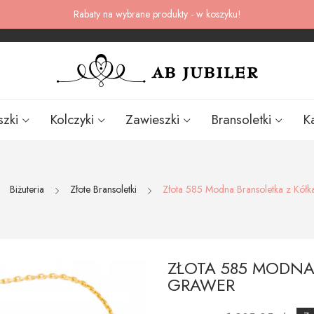
Rabaty na wybrane produkty - w koszyku!
szki
Kolczyki
Zawieszki
Bransoletki
K
Biżuteria
Złote Bransoletki
Złota 585 Modna Bransoletka z Kół
ZŁOTA 585 MODNA
GRAWER