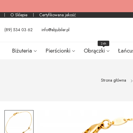
O Sklepie
Certyfikowana jakość
(89) 534 03 62
info@abjubiler.pl
24h
Biżuteria
Pierścionki
Obrączki
Łańcu
Strona główna