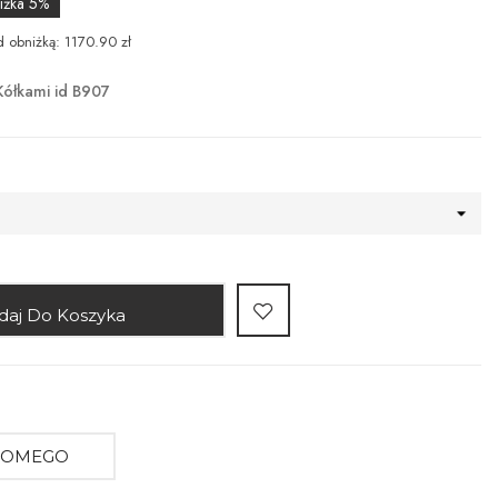
iżka 5%
d obniżką: 1170.90 zł
Kółkami id B907
daj Do Koszyka
AJOMEGO