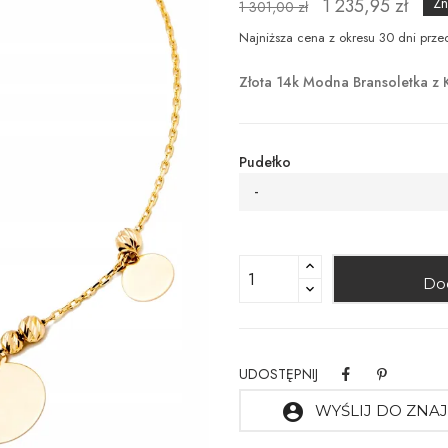
1 235,95 zł
Zn
1 301,00 zł
Najniższa cena z okresu 30 dni prze
Złota 14k Modna Bransoletka z 
Pudełko
-
Do
UDOSTĘPNIJ
account_circle
WYŚLIJ DO ZN