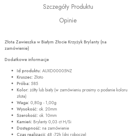
Szczegóły Produktu
Opinie
Złota Zawieszka w Białym Złocie Krzyżyk Brylanty (na
zamówienie)
Dodatkowe informacje
Id produktu:
AUXD00005NZ
Kruszec:
Złoto
Próba:
585
Kolor:
żółty lub biały (w zamówieniu prosimy o podanie koloru
złota)
Waga:
0,80g - 1,00g
Wysokość:
ok. 20mm
Szerokość:
ok. 10mm
Kamień:
Brylanty 0,03 ct H/Si
Dostępność:
na zamówienie
Czas realizacji:
48 -72h (dni robocze)