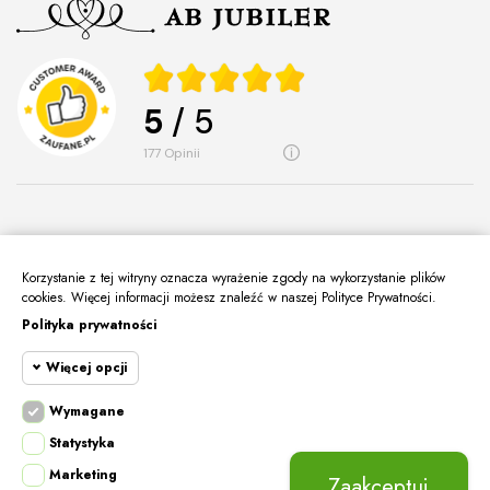
5
/ 5
177
opinii
Korzystanie z tej witryny oznacza wyrażenie zgody na wykorzystanie plików
O Nas
keyboard_arrow_down
cookies. Więcej informacji możesz znaleźć w naszej Polityce Prywatności.
Polityka prywatności
Informacje
keyboard_arrow_down
Więcej opcji
Moje Konto
keyboard_arrow_down
Kontakt
Wymagane
keyboard_arrow_down
Cookie funkcjonalne
Wymagane
Statystyka
Wymagane pliki cookie oraz cookie HttpOnly.
Marketing
Cookie
Pliki cookie wymagane do przeglądania witryny
Zaakceptuj