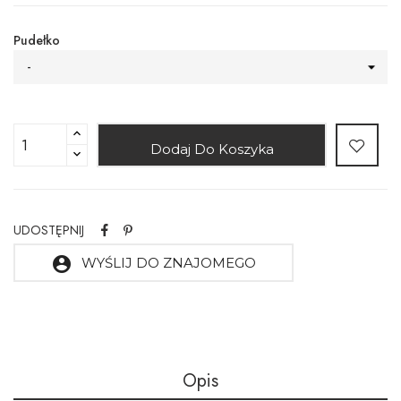
Pudełko
-
Dodaj Do Koszyka
UDOSTĘPNIJ
account_circle
WYŚLIJ DO ZNAJOMEGO
Opis