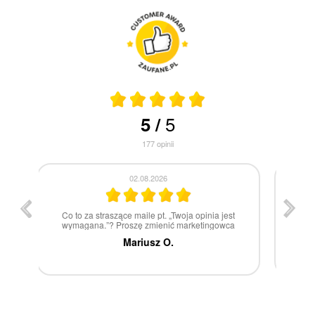
5
5
/
177
opinii
30.07.2026
st
W 100% polecam
ca
Marcin Z.