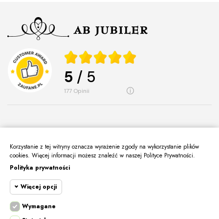
5
/ 5
177
opinii
Korzystanie z tej witryny oznacza wyrażenie zgody na wykorzystanie plików
O Nas
keyboard_arrow_down
cookies. Więcej informacji możesz znaleźć w naszej Polityce Prywatności.
Polityka prywatności
Informacje
keyboard_arrow_down
Więcej opcji
Moje Konto
keyboard_arrow_down
Kontakt
Wymagane
keyboard_arrow_down
Cookie funkcjonalne
Wymagane