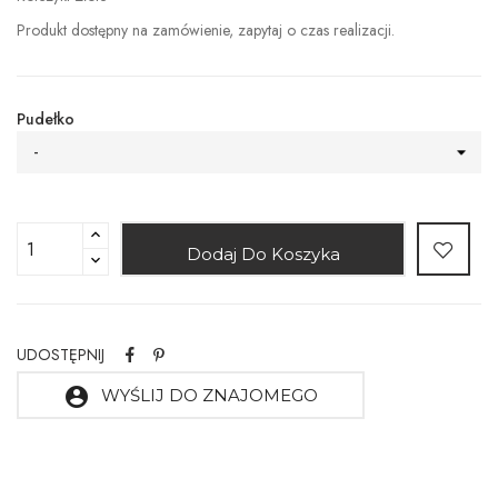
Produkt dostępny na zamówienie, zapytaj o czas realizacji.
Pudełko
-
Dodaj Do Koszyka
UDOSTĘPNIJ
account_circle
WYŚLIJ DO ZNAJOMEGO