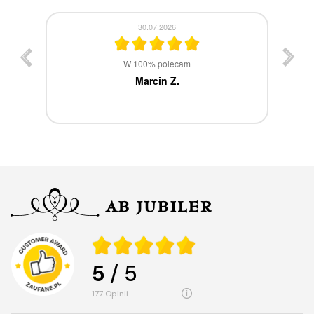
30.07.2026
st
W 100% polecam
ca
Marcin Z.
5
/ 5
177
opinii