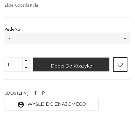
Złote Kolczyki Koła
Pudełko
-
Dodaj Do Koszyka
UDOSTĘPNIJ
account_circle
WYŚLIJ DO ZNAJOMEGO