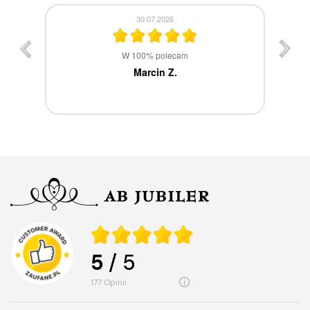
30.07.2026
st
W 100% polecam
ca
Marcin Z.
5
/ 5
177
opinii