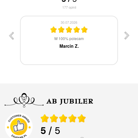
177
opinii
30.07.2026
st
W 100% polecam
ca
Marcin Z.
5
/ 5