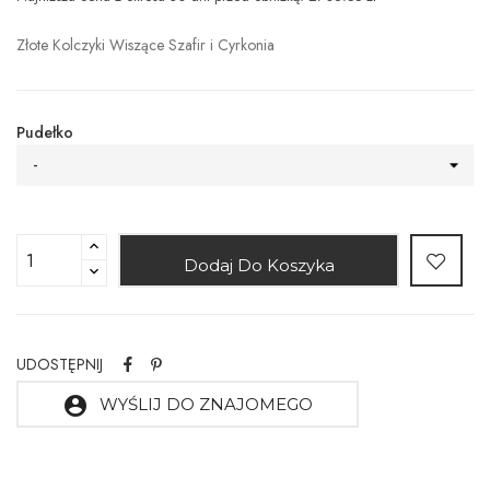
Złote Kolczyki Wiszące Szafir i Cyrkonia
Pudełko
-
Dodaj Do Koszyka
UDOSTĘPNIJ
account_circle
WYŚLIJ DO ZNAJOMEGO