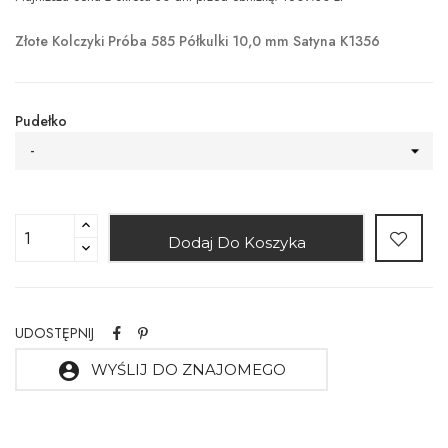
Złote Kolczyki Próba 585 Półkulki 10,0 mm Satyna K1356
Pudełko
-
Dodaj Do Koszyka
UDOSTĘPNIJ
account_circle
WYŚLIJ DO ZNAJOMEGO