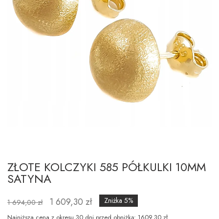
ZŁOTE KOLCZYKI 585 PÓŁKULKI 10MM
SATYNA
1 609,30 zł
Zniżka 5%
1 694,00 zł
Najniższa cena z okresu 30 dni przed obniżką: 1609.30 zł