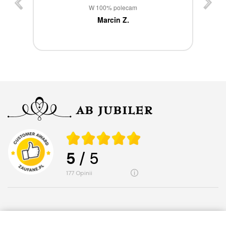
st
W 100% polecam
ca
Marcin Z.
5
/ 5
177
opinii