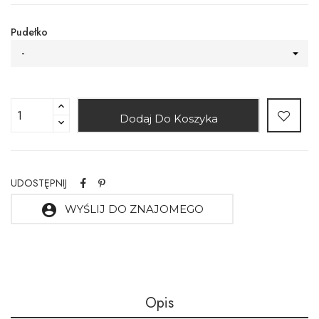
Pudełko
-
Dodaj Do Koszyka
UDOSTĘPNIJ
account_circle
WYŚLIJ DO ZNAJOMEGO
Opis