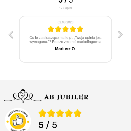
177
opinii
30.07.2026
st
W 100% polecam
ca
Marcin Z.
5
/ 5