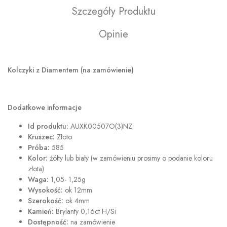
Szczegóły Produktu
Opinie
Kolczyki z Diamentem (na zamówienie)
Dodatkowe informacje
Id produktu:
AUXK00507O(3)NZ
Kruszec:
Złoto
Próba:
585
Kolor:
żółty lub biały (w zamówieniu prosimy o podanie koloru
złota)
Waga:
1,05- 1,25g
Wysokość:
ok 12mm
Szerokość:
ok 4mm
Kamień:
Brylanty 0,16ct H/Si
Dostępność:
na zamówienie