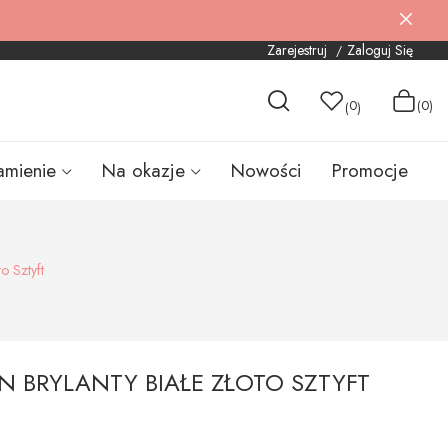
Zarejestruj
Zaloguj Się
0
(0)
(
)
amienie
Na okazje
Nowości
Promocje
o Sztyft
IN BRYLANTY BIAŁE ZŁOTO SZTYFT