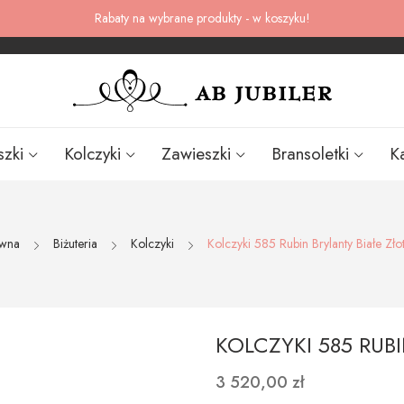
Rabaty na wybrane produkty - w koszyku!
szki
Kolczyki
Zawieszki
Bransoletki
K
ówna
Biżuteria
Kolczyki
Kolczyki 585 Rubin Brylanty Białe Złot
KOLCZYKI 585 RUB
3 520,00 zł