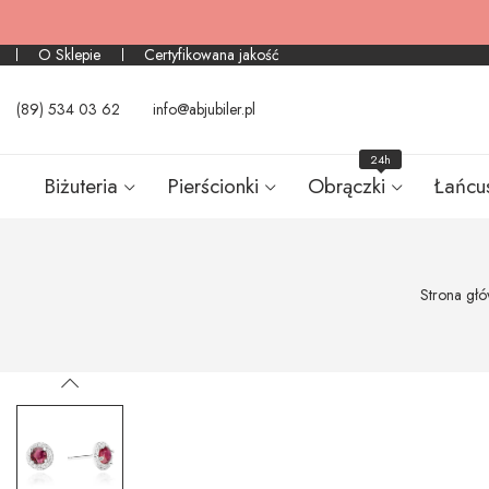
O Sklepie
Certyfikowana jakość
(89) 534 03 62
info@abjubiler.pl
24h
Biżuteria
Pierścionki
Obrączki
Łańcu
Strona gł