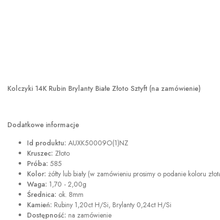
Kolczyki 14K Rubin Brylanty Białe Złoto Sztyft (na zamówienie)
Dodatkowe informacje
Id produktu:
AUXK50009O(1)NZ
Kruszec:
Złoto
Próba:
585
Kolor:
żółty lub biały (w zamówieniu prosimy o podanie koloru złot
Waga:
1,70 - 2,00g
Średnica:
ok. 8mm
Kamień:
Rubiny 1,20ct H/Si, Brylanty 0,24ct H/Si
Dostępność:
na zamówienie