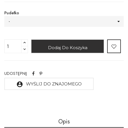
Pudełko
-
Dodaj Do Koszyka
UDOSTĘPNIJ
account_circle
WYŚLIJ DO ZNAJOMEGO
Opis