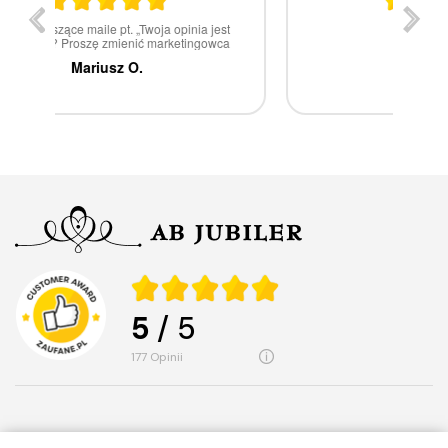
st
W 100% polecam
ca
Marcin Z.
5
/ 5
177
opinii