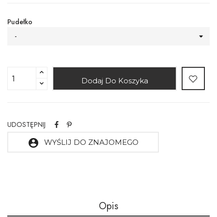
Pudełko
-
Dodaj Do Koszyka
UDOSTĘPNIJ
account_circle
WYŚLIJ DO ZNAJOMEGO
Opis