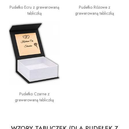
Pudełko Ecru z grawerowaną
Pudełko Różowe z
tabliczką
grawerowaną tabliczką
Pudełko Czarne z
grawerowaną tabliczką
WZORY TABLICZEK (DLA PUDEŁEK Z