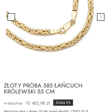
ZŁOTY PRÓBA 585 ŁAŃCUCH
KRÓLEWSKI 55 CM
10 483,98 zł
Zniżka 5%
11 035,77 zł
Najniższa cena z okresu 30 dni przed obniżką: 12895.30 zł