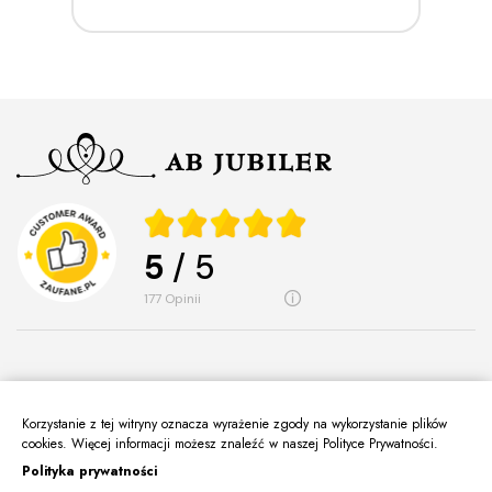
5
/ 5
177
opinii
Korzystanie z tej witryny oznacza wyrażenie zgody na wykorzystanie plików
O Nas
keyboard_arrow_down
cookies. Więcej informacji możesz znaleźć w naszej Polityce Prywatności.
Polityka prywatności
Informacje
keyboard_arrow_down