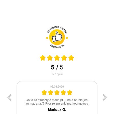
5
5
/
177
opinii
30.07.2026
st
W 100% polecam
ca
Marcin Z.