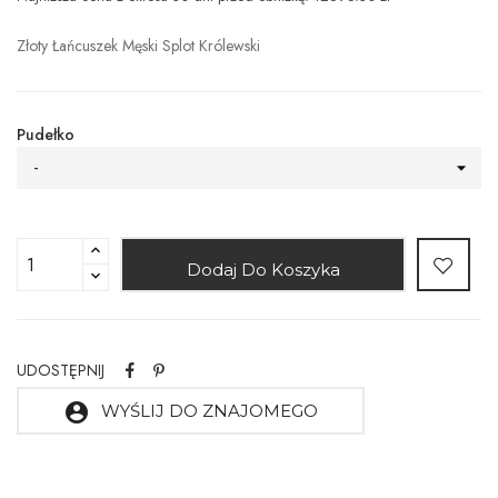
Złoty Łańcuszek Męski Splot Królewski
Pudełko
-
Dodaj Do Koszyka
UDOSTĘPNIJ
account_circle
WYŚLIJ DO ZNAJOMEGO