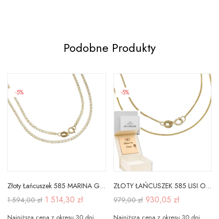
Podobne Produkty
-5%
-5%
Złoty Łańcuszek 585 MARINA GUCCI 45cm Żółto Biały
ZŁOTY ŁAŃCUSZEK 585 LISI OGON 45cm PEŁNE ZŁOTO
1 514,30 zł
930,05 zł
1 594,00 zł
979,00 zł
Najniższa cena z okresu 30 dni
Najniższa cena z okresu 30 dni