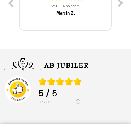
st
W 100% polecam
ca
Marcin Z.
5
/ 5
177
opinii