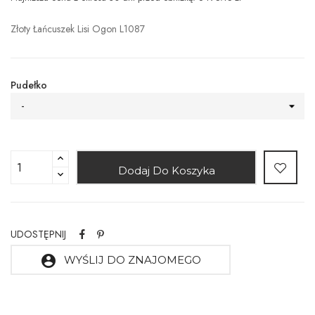
Złoty Łańcuszek Lisi Ogon L1087
Pudełko
-
Dodaj Do Koszyka
UDOSTĘPNIJ
account_circle
WYŚLIJ DO ZNAJOMEGO