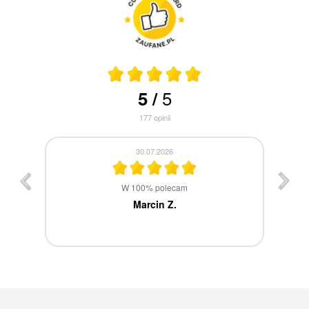
5
5
/
177
opinii
30.07.2026
st
W 100% polecam
ca
Marcin Z.