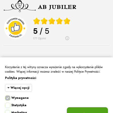
5
/ 5
177
opinii
Korzystanie z tej witryny oznacza wyrażenie zgody na wykorzystanie plików
O Nas
keyboard_arrow_down
cookies. Więcej informacji możesz znaleźć w naszej Polityce Prywatności.
Polityka prywatności
Informacje
keyboard_arrow_down
Więcej opcji
Moje Konto
keyboard_arrow_down
Kontakt
Wymagane
keyboard_arrow_down
Cookie funkcjonalne
Wymagane
Statystyka
Wymagane pliki cookie oraz cookie HttpOnly.
Marketing