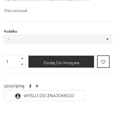
Złoty Łańcuszek
Pudełko
-
Dodaj Do Koszyka
UDOSTĘPNIJ
account_circle
WYŚLIJ DO ZNAJOMEGO