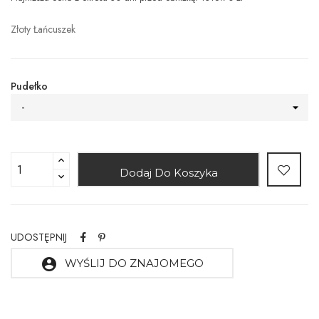
Złoty Łańcuszek
Pudełko
-
Dodaj Do Koszyka
UDOSTĘPNIJ
account_circle
WYŚLIJ DO ZNAJOMEGO