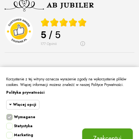
5
/ 5
177
opinii
Korzystanie z tej witryny oznacza wyrażenie zgody na wykorzystanie plików
O Nas
keyboard_arrow_down
cookies. Więcej informacji możesz znaleźć w naszej Polityce Prywatności.
Polityka prywatności
Informacje
keyboard_arrow_down
Więcej opcji
Moje Konto
keyboard_arrow_down
Kontakt
Wymagane
keyboard_arrow_down
Cookie funkcjonalne
Wymagane
Statystyka
Wymagane pliki cookie oraz cookie HttpOnly.
Marketing
Cookie
Pliki cookie wymagane do przeglądania witryny
Zaakceptuj