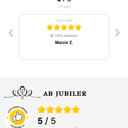
177
opinii
30.07.2026
st
W 100% polecam
ca
Marcin Z.
5
/ 5