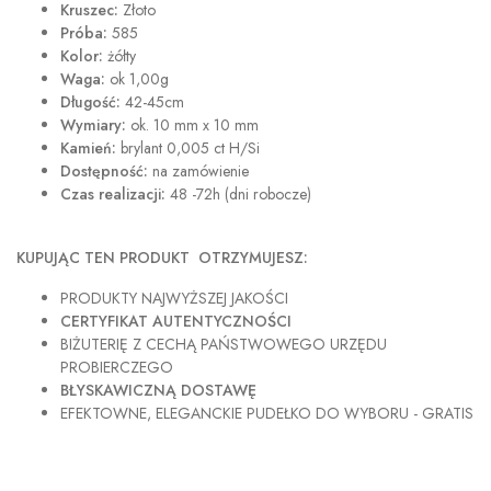
Kruszec:
Złoto
Próba:
585
Kolor:
żółty
Waga:
ok 1,00g
Długość:
42-45cm
Wymiary:
ok. 10 mm x 10 mm
Kamień:
brylant 0,005 ct H/Si
Dostępność:
na zamówienie
Czas realizacji:
48 -72h (dni robocze)
KUPUJĄC TEN PRODUKT OTRZYMUJESZ:
PRODUKTY NAJWYŻSZEJ JAKOŚCI
CERTYFIKAT AUTENTYCZNOŚCI
BIŻUTERIĘ Z CECHĄ PAŃSTWOWEGO URZĘDU
PROBIERCZEGO
BŁYSKAWICZNĄ DOSTAWĘ
EFEKTOWNE, ELEGANCKIE PUDEŁKO DO WYBORU - GRATIS