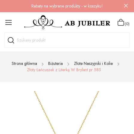
Rabaty na wybrane produkty - w koszyku!
(0)
Strona główna
Biżuteria
Złote Naszyjniki i Kolie
Złoty Łańcuszek z Literką W Brylant pr 585