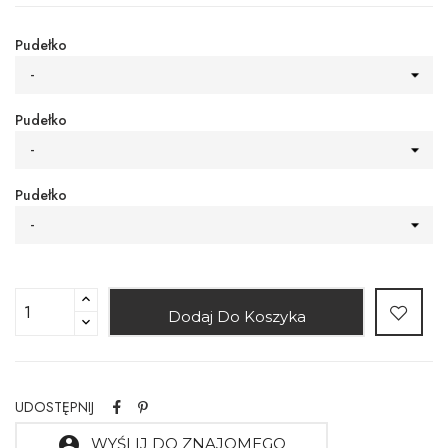
Pudełko
-
Pudełko
-
Pudełko
-
Dodaj Do Koszyka
UDOSTĘPNIJ
account_circle
WYŚLIJ DO ZNAJOMEGO