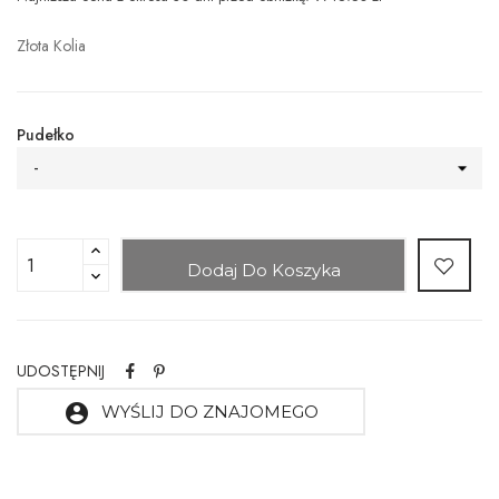
Złota Kolia
Pudełko
-
Dodaj Do Koszyka
UDOSTĘPNIJ
account_circle
WYŚLIJ DO ZNAJOMEGO