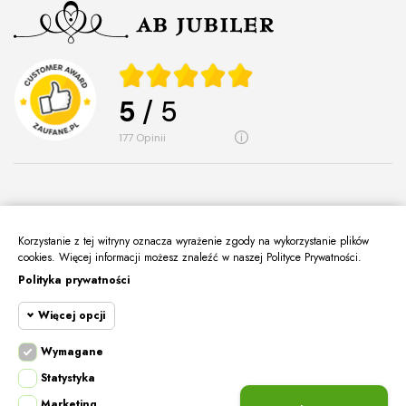
5
/ 5
177
opinii
Korzystanie z tej witryny oznacza wyrażenie zgody na wykorzystanie plików
O Nas
keyboard_arrow_down
cookies. Więcej informacji możesz znaleźć w naszej Polityce Prywatności.
Polityka prywatności
Informacje
keyboard_arrow_down
Więcej opcji
Moje Konto
keyboard_arrow_down
Kontakt
Wymagane
keyboard_arrow_down
Cookie funkcjonalne
Wymagane
Statystyka
Wymagane pliki cookie oraz cookie HttpOnly.
Marketing