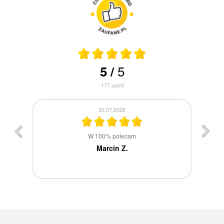
5
5
/
177
opinii
30.07.2026
st
W 100% polecam
ca
Marcin Z.