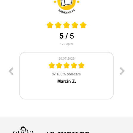
5
5
/
177
opinii
30.07.2026
st
W 100% polecam
ca
Marcin Z.