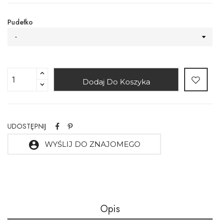
Pudełko
-
Dodaj Do Koszyka
UDOSTĘPNIJ
account_circle
WYŚLIJ DO ZNAJOMEGO
Opis