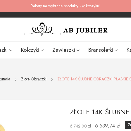
Rabaty na wybrane produkty - w koszyku!
szki
Kolczyki
Zawieszki
Bransoletki
K
żuteria
Złote Obrączki
ZŁOTE 14K ŚLUBNE OBRĄCZKI PŁASKIE
ZŁOTE 14K ŚLUBNE
6 539,74 zł
Z
6 742,00 zł