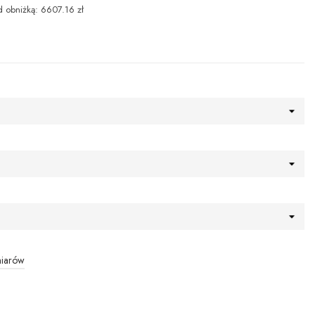
d obniżką: 6607.16 zł
miarów