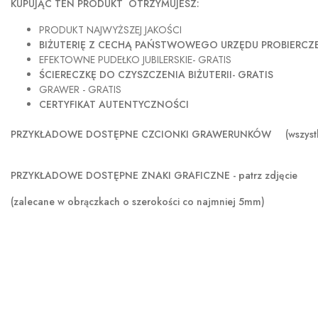
KUPUJĄC TEN PRODUKT OTRZYMUJESZ:
PRODUKT NAJWYŻSZEJ JAKOŚCI
BIŻUTERIĘ Z CECHĄ PAŃSTWOWEGO URZĘDU PROBIERC
EFEKTOWNE PUDEŁKO JUBILERSKIE- GRATIS
ŚCIERECZKĘ DO CZYSZCZENIA BIŻUTERII- GRATIS
GRAWER - GRATIS
CERTYFIKAT AUTENTYCZNOŚCI
PRZYKŁADOWE DOSTĘPNE CZCIONKI GRAWERUNKÓW (wszystkie sze
PRZYKŁADOWE DOSTĘPNE ZNAKI GRAFICZNE - patrz zdjęcie
(zalecane w obrączkach o szerokości co najmniej 5mm)