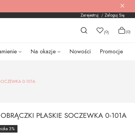
Zarejestruj
Zaloguj Się
0
(0)
(
)
amienie
Na okazje
Nowości
Promocje
 SOCZEWKA 0-101A
 OBRĄCZKI PŁASKIE SOCZEWKA 0-101A
niżka 3%