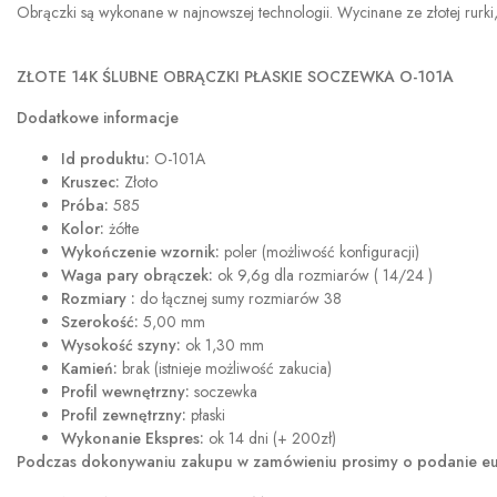
Obrączki są wykonane w najnowszej technologii. Wycinane ze złotej rurki,
ZŁOTE 14K ŚLUBNE OBRĄCZKI PŁASKIE SOCZEWKA O-101A
Dodatkowe informacje
Id produktu:
O-101A
Kruszec:
Złoto
Próba:
585
Kolor:
żółte
Wykończenie wzornik:
poler (możliwość konfiguracji)
Waga pary obrączek:
ok 9,6g dla rozmiarów ( 14/24 )
Rozmiary :
do łącznej sumy rozmiarów 38
Szerokość:
5,00 mm
Wysokość szyny:
ok 1,30 mm
Kamień:
brak (istnieje możliwość zakucia)
Profil wewnętrzny:
soczewka
Profil zewnętrzny:
płaski
Wykonanie Ekspres:
ok 14 dni (+ 200zł)
Podczas dokonywaniu zakupu w
zamówieniu prosimy o podanie eur