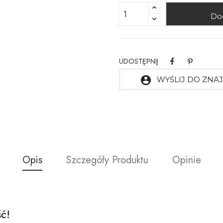
Do
UDOSTĘPNIJ
account_circle
WYŚLIJ DO ZN
Opis
Szczegóły Produktu
Opinie
ć!