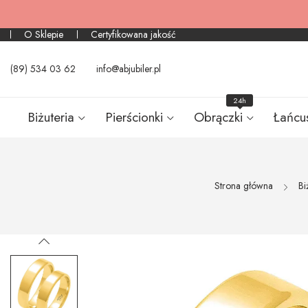
O Sklepie
Certyfikowana jakość
(89) 534 03 62
info@abjubiler.pl
24h
Biżuteria
Pierścionki
Obrączki
Łańcu
Strona główna
Bi