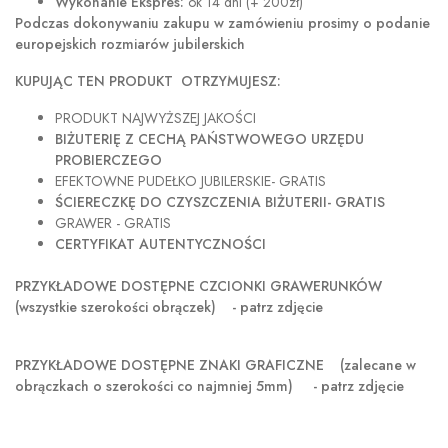
Wykonanie Ekspres:
ok 14 dni (+ 200zł)
Podczas dokonywaniu zakupu w
zamówieniu prosimy o podanie
europejskich rozmiarów jubilerskich
KUPUJĄC TEN PRODUKT OTRZYMUJESZ:
PRODUKT NAJWYŻSZEJ JAKOŚCI
BIŻUTERIĘ Z CECHĄ PAŃSTWOWEGO URZĘDU
PROBIERCZEGO
EFEKTOWNE PUDEŁKO JUBILERSKIE- GRATIS
ŚCIERECZKĘ DO CZYSZCZENIA BIŻUTERII- GRATIS
GRAWER - GRATIS
CERTYFIKAT AUTENTYCZNOŚCI
PRZYKŁADOWE DOSTĘPNE CZCIONKI GRAWERUNKÓW
(wszystkie szerokości obrączek) - patrz zdjęcie
PRZYKŁADOWE DOSTĘPNE ZNAKI GRAFICZNE
(zalecane w
obrączkach o szerokości co najmniej 5mm) - patrz zdjęcie