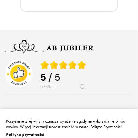
5
/ 5
177
opinii
Korzystanie z tej witryny oznacza wyrażenie zgody na wykorzystanie plików
O Nas
cookies. Więcej informacji możesz znaleźć w naszej Polityce Prywatności.
keyboard_arrow_down
Polityka prywatności