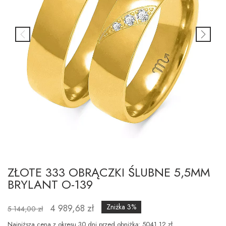
ZŁOTE 333 OBRĄCZKI ŚLUBNE 5,5MM
BRYLANT O-139
4 989,68 zł
Zniżka 3%
5 144,00 zł
Najniższa cena z okresu 30 dni przed obniżką: 5041.12 zł