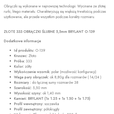
Obrączki są wykonane w najnowszej technologii. Wycinane ze złotej
rurki, litego materiału. Charakteryzują się większą trwałością podczas
użytkowania, ale przede wszystkim podczas korekty rozmiaru.
ZŁOTE 333
OBRĄCZKI ŚLUBNE 5,5mm BRYLANT O-139
Dodatkowe informacje
Id produktu:
O-139
Kruszec:
Złoto
Próba:
333
Kolor:
żółty
Wykończenie wzornik:
poler (możliwość konfiguracji)
Waga pary obrączek:
ok 8,80g dla rozmiarów ( 14/24 )
Rozmiary :
do łącznej sumy rozmiarów 38
Szerokość:
5,50 mm
Wysokość szyny:
ok 1,40 mm
Kamień:
BRYLANT (1x 1.25 + 1x 1.50 + 1x 1.75)
Profil wewnętrzny:
soczewka
Profil zewnętrzny:
półokrągły