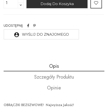
Dodaj Do Koszyka
UDOSTĘPNIJ
account_circle
WYŚLIJ DO ZNAJOMEGO
Opis
Szczegóły Produktu
Opinie
OBRĄCZKI BEZSZWOWE! Najwyższa Jakość!