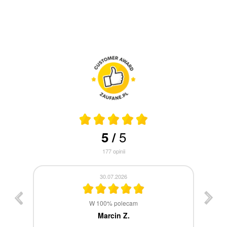
5
5
/
177
opinii
30.07.2026
st
W 100% polecam
ca
Marcin Z.