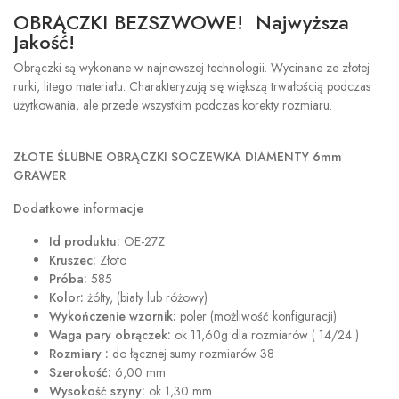
OBRĄCZKI BEZSZWOWE! Najwyższa
Jakość!
Obrączki są wykonane w najnowszej technologii. Wycinane ze złotej
rurki, litego materiału. Charakteryzują się większą trwałością podczas
użytkowania, ale przede wszystkim podczas korekty rozmiaru.
ZŁOTE ŚLUBNE OBRĄCZKI SOCZEWKA DIAMENTY 6mm
GRAWER
Dodatkowe informacje
Id produktu:
OE-27Z
Kruszec:
Złoto
Próba:
585
Kolor:
żółty, (biały lub różowy)
Wykończenie wzornik:
poler (możliwość konfiguracji)
Waga pary obrączek:
ok 11,60g dla rozmiarów ( 14/24 )
Rozmiary :
do łącznej sumy rozmiarów 38
Szerokość:
6,00 mm
Wysokość szyny:
ok 1,30 mm