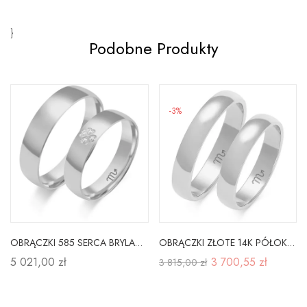
}
Podobne Produkty
-3%
OBRĄCZKI 585 SERCA BRYLANT CYRKONIA BIAŁE ZŁOTO
OBRĄCZKI ZŁOTE 14K PÓŁOKRĄGŁE SOCZEWKA A-102B
5 021,00 zł
3 700,55 zł
3 815,00 zł