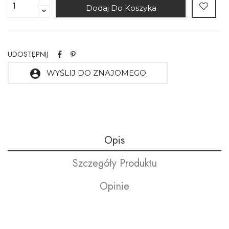
Dodaj Do Koszyka
UDOSTĘPNIJ
account_circle
WYŚLIJ DO ZNAJOMEGO
Opis
Szczegóły Produktu
Opinie