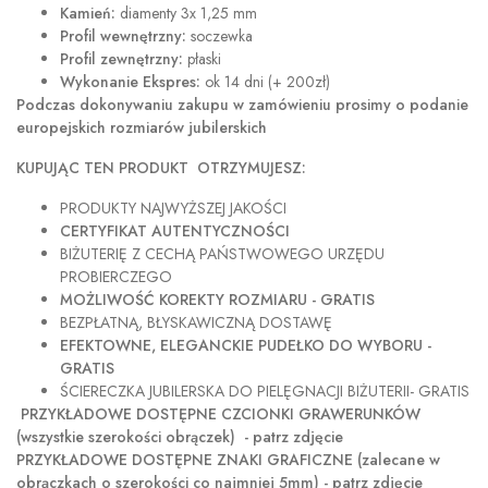
Kamień:
diamenty 3x 1,25 mm
Profil wewnętrzny:
soczewka
Profil zewnętrzny:
płaski
Wykonanie Ekspres:
ok 14 dni (+ 200zł)
Podczas dokonywaniu zakupu w
zamówieniu prosimy o podanie
europejskich rozmiarów jubilerskich
KUPUJĄC TEN PRODUKT OTRZYMUJESZ:
PRODUKTY NAJWYŻSZEJ JAKOŚCI
CERTYFIKAT AUTENTYCZNOŚCI
BIŻUTERIĘ Z CECHĄ PAŃSTWOWEGO URZĘDU
PROBIERCZEGO
MOŻLIWOŚĆ KOREKTY ROZMIARU - GRATIS
BEZPŁATNĄ, BŁYSKAWICZNĄ DOSTAWĘ
EFEKTOWNE, ELEGANCKIE PUDEŁKO DO WYBORU -
GRATIS
ŚCIERECZKA JUBILERSKA DO PIELĘGNACJI BIŻUTERII- GRATIS
PRZYKŁADOWE DOSTĘPNE CZCIONKI GRAWERUNKÓW
(wszystkie szerokości obrączek) - patrz zdjęcie
PRZYKŁADOWE DOSTĘPNE ZNAKI GRAFICZNE (zalecane w
obrączkach o szerokości co najmniej 5mm) - patrz zdjęcie