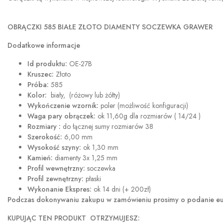
OBRĄCZKI 585 BIAŁE ZŁOTO DIAMENTY SOCZEWKA GRAWER
Dodatkowe informacje
Id produktu:
OE-27B
Kruszec:
Złoto
Próba:
585
Kolor:
biały, (różowy lub żółty)
Wykończenie wzornik:
poler (możliwość konfiguracji)
Waga pary obrączek:
ok 11,60g dla rozmiarów ( 14/24 )
Rozmiary :
do łącznej sumy rozmiarów 38
Szerokość:
6,00 mm
Wysokość szyny:
ok 1,30 mm
Kamień:
diamenty 3x 1,25 mm
Profil wewnętrzny:
soczewka
Profil zewnętrzny:
płaski
Wykonanie Ekspres:
ok 14 dni (+ 200zł)
Podczas dokonywaniu zakupu w
zamówieniu prosimy o podanie eur
KUPUJĄC TEN PRODUKT OTRZYMUJESZ: