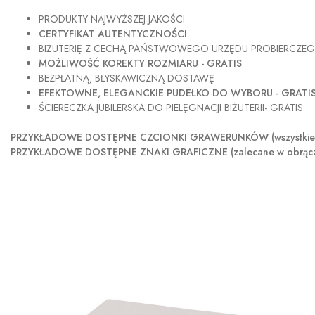
PRODUKTY NAJWYŻSZEJ JAKOŚCI
CERTYFIKAT AUTENTYCZNOŚCI
BIŻUTERIĘ Z CECHĄ PAŃSTWOWEGO URZĘDU PROBIERCZE
MOŻLIWOŚĆ KOREKTY ROZMIARU - GRATIS
BEZPŁATNĄ, BŁYSKAWICZNĄ DOSTAWĘ
EFEKTOWNE, ELEGANCKIE PUDEŁKO DO WYBORU - GRATI
ŚCIERECZKA JUBILERSKA DO PIELĘGNACJI BIŻUTERII- GRATIS
PRZYKŁADOWE DOSTĘPNE CZCIONKI GRAWERUNKÓW (wszystkie szer
PRZYKŁADOWE DOSTĘPNE ZNAKI GRAFICZNE (zalecane w obrączkach