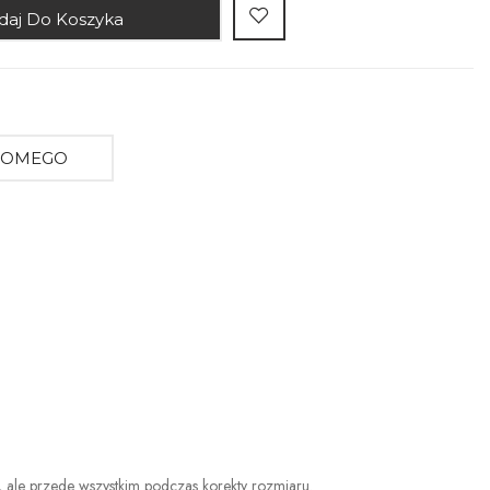
daj Do Koszyka
AJOMEGO
a, ale przede wszystkim podczas korekty rozmiaru.