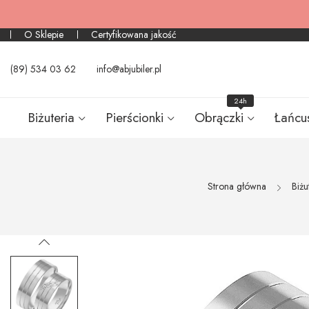
O Sklepie
Certyfikowana jakość
(89) 534 03 62
info@abjubiler.pl
24h
Biżuteria
Pierścionki
Obrączki
Łańcu
Strona główna
Biżu