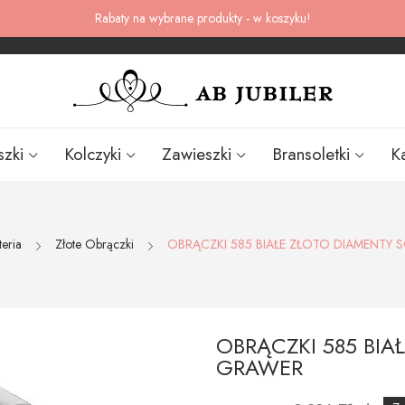
Rabaty na wybrane produkty - w koszyku!
szki
Kolczyki
Zawieszki
Bransoletki
K
teria
Złote Obrączki
OBRĄCZKI 585 BIAŁE ZŁOTO DIAMENTY
OBRĄCZKI 585 BI
GRAWER