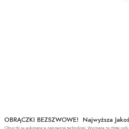
OBRĄCZKI BEZSZWOWE! Najwyższa Jakoś
Obrączki są wykonane w najnowszej technologii. Wycinane ze złotej rurki,