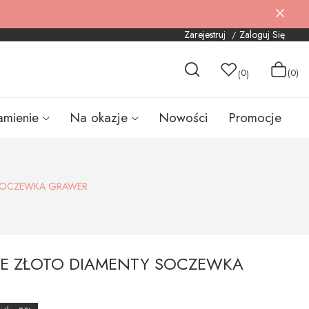
Zarejestruj
Zaloguj Się
0
(0)
(
)
amienie
Na okazje
Nowości
Promocje
 SOCZEWKA GRAWER
AŁE ZŁOTO DIAMENTY SOCZEWKA