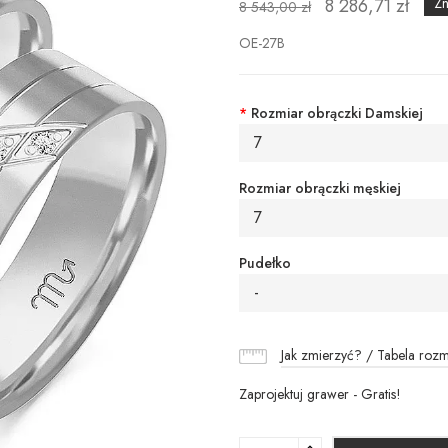
8 286,71 zł
Zn
8 543,00 zł
OE-27B
*
Rozmiar obrączki Damskiej
7
Rozmiar obrączki męskiej
7
Pudełko
-
Jak zmierzyć? / Tabela roz
Zaprojektuj grawer - Gratis!