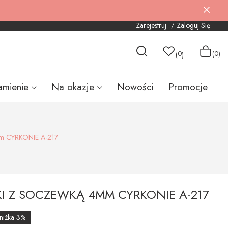
Zarejestruj
Zaloguj Się
0
(0)
(
)
amienie
Na okazje
Nowości
Promocje
 CYRKONIE A-217
KI Z SOCZEWKĄ 4MM CYRKONIE A-217
niżka 3%