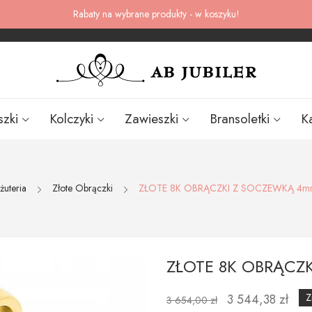
Rabaty na wybrane produkty - w koszyku!
szki
Kolczyki
Zawieszki
Bransoletki
K
żuteria
Złote Obrączki
ZŁOTE 8K OBRĄCZKI Z SOCZEWKĄ 4mm
ZŁOTE 8K OBRĄCZ
3 544,38 zł
Z
3 654,00 zł