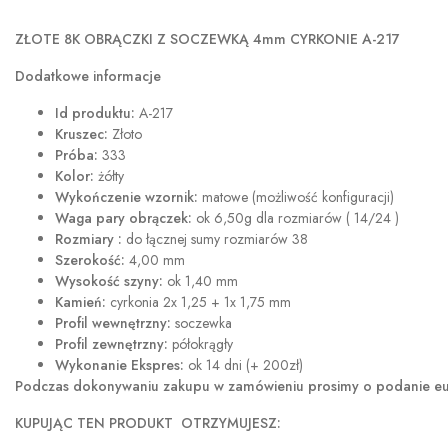
ZŁOTE 8K OBRĄCZKI Z SOCZEWKĄ 4mm CYRKONIE A-217
Dodatkowe informacje
Id produktu:
A-217
Kruszec:
Złoto
Próba:
333
Kolor:
żółty
Wykończenie wzornik:
matowe (możliwość konfiguracji)
Waga pary obrączek:
ok 6,50g dla rozmiarów ( 14/24 )
Rozmiary :
do łącznej sumy rozmiarów 38
Szerokość:
4,00 mm
Wysokość szyny:
ok 1,40 mm
Kamień:
cyrkonia 2x 1,25 + 1x 1,75 mm
Profil wewnętrzny:
soczewka
Profil zewnętrzny:
półokrągły
Wykonanie Ekspres:
ok 14 dni (+ 200zł)
Podczas dokonywaniu zakupu w
zamówieniu prosimy o podanie eur
KUPUJĄC TEN PRODUKT OTRZYMUJESZ: