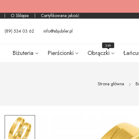
O Sklepie
Certyfikowana jakość
(89) 534 03 62
info@abjubiler.pl
24h
Biżuteria
Pierścionki
Obrączki
Łańcu
Strona główna
Bi