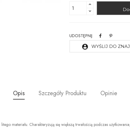
Do
UDOSTĘPNIJ
account_circle
WYŚLIJ DO ZN
Opis
Szczegóły Produktu
Opinie
 litego materiału. Charakteryzują się większą trwałością podczas użytkowani