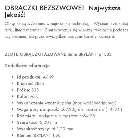
OBRĄCZKI BEZSZWOWE! Najwyższa
Jakość!
Obrączki są wykonane w najnowszej technologii. Wycinane ze złotej
rurki, litego materiału. Charakteryzują się większą trwałością podczas
użytkowania, ale przede wszystkim podczas korekty rozmiaru.
ZŁOTE OBRĄCZKI FAZOWANE 5mm BRYLANT pr 333
Dodatkowe informacje
Id produktu:
A-149
Kruszec:
Złoto
Próba:
333
Kolor:
żółty
Wykończenie wzornik:
poler (możliwość konfiguracji)
Waga pary obrączek:
ok 7,20g dla rozmiarów ( 14/24 )
Rozmiary :
do łącznej sumy rozmiarów 38
Szerokość:
5,00 mm
Wysokość szyny:
ok 1,20 mm
Kamień:
BRYLANT 1,50