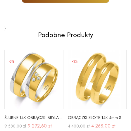
}
Podobne Produkty
-3%
-3%
ŚLUBNE 14K OBRĄCZKI BRYLANTY PÓŁOKRĄGŁE SOCZEWKA
OBRĄCZKI ZŁOTE 14K 4mm SOCZEWKA GRAWER A-201
9 292,60 zł
4 268,00 zł
9 580,00 zł
4 400,00 zł