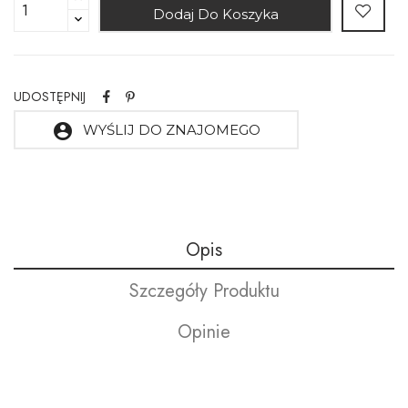
Dodaj Do Koszyka
UDOSTĘPNIJ
account_circle
WYŚLIJ DO ZNAJOMEGO
Opis
Szczegóły Produktu
Opinie