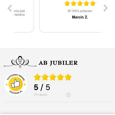
st
W 100% polecam
ca
Marcin Z.
5
/ 5
177
opinii