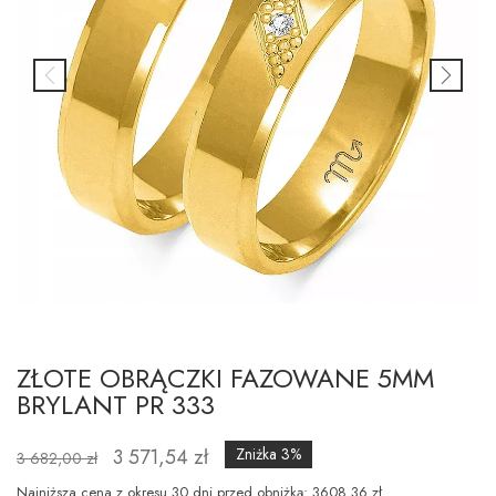
ZŁOTE OBRĄCZKI FAZOWANE 5MM
BRYLANT PR 333
3 571,54 zł
Zniżka 3%
3 682,00 zł
Najniższa cena z okresu 30 dni przed obniżką: 3608.36 zł