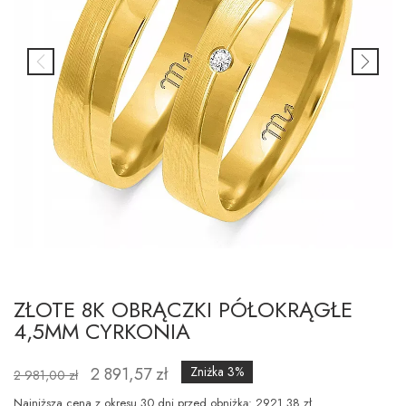
ZŁOTE 8K OBRĄCZKI PÓŁOKRĄGŁE
4,5MM CYRKONIA
2 891,57 zł
Zniżka 3%
2 981,00 zł
Najniższa cena z okresu 30 dni przed obniżką: 2921.38 zł