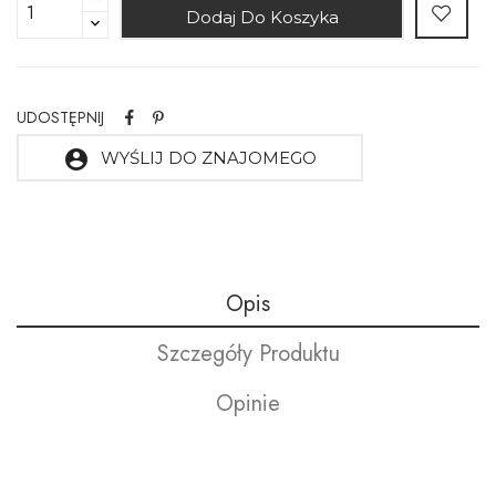
Dodaj Do Koszyka
UDOSTĘPNIJ
account_circle
WYŚLIJ DO ZNAJOMEGO
Opis
Szczegóły Produktu
Opinie