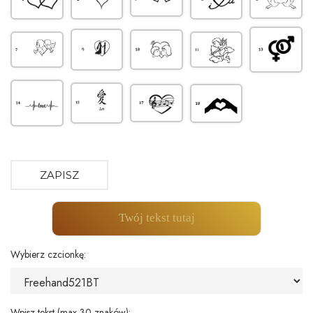
ZAPISZ
Twój tekst tutaj
Wybierz czcionkę:
Wpisz tekst (max 30 znaków):