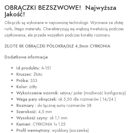
OBRĄCZKI BEZSZWOWE! Najwyższa
Jakość!
Obrączki są wykonane w najnowszej technologii. Wycinane ze złotej
rurki, litego materiału. Charakteryzują się większą trwałością podczas
użytkowania, ale przede wszystkim podczas korekty rozmiaru
ZŁOTE 8K OBRĄCZKI PÓŁOKRĄGŁE 4,5mm CYRKONIA
Dodatkowe informacje
Id produktu:
A-151
Kruszec:
Złoto
Próba:
333
Kolor:
żółty
Wykończenie wzornik:
satyna/ poler (możliwość konfiguracji)
Waga pary obrączek:
ok 5,50 dla rozmiarów ( 14/24 )
Rozmiary :
do łącznej sumy rozmiarów 38
Szerokość:
4,5 mm
Wysokość szyny:
ok 1,1 mm
Kamień:
CYRKONIA 1x 1.25
Profil wewnętrzny:
wyoblony (soczewka)