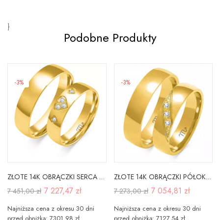
}
Podobne Produkty
-3%
-3%
ZŁOTE 14K OBRĄCZKI SERCA BRYLANTY 5mm O-357
ZŁOTE 14K OBRĄCZKI PÓŁOKRĄGŁE 5mm BRYLANTY GRAWER
7 227,47 zł
7 054,81 zł
7 451,00 zł
7 273,00 zł
Najniższa cena z okresu 30 dni
Najniższa cena z okresu 30 dni
przed obniżką: 7301.98 zł
przed obniżką: 7127.54 zł